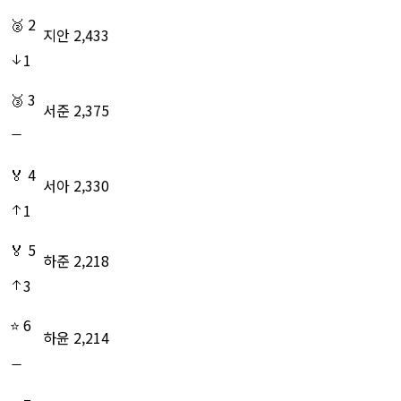
🥈
2
지안
2,433
1
🥉
3
서준
2,375
🏅️
4
서아
2,330
1
🏅️
5
하준
2,218
3
⭐
6
하윤
2,214