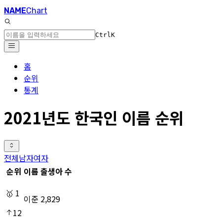
NAME
Chart
Ctrl
K
홈
순위
통계
2021년도 한국인 이름 순위
전체
남자
여자
순위
이름
출생아 수
🥇
1
이준
2,829
12