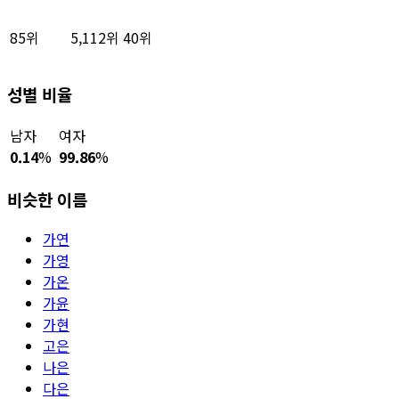
85위
5,112위
40위
성별 비율
남자
여자
0.14
%
99.86
%
비슷한 이름
가연
가영
가온
가윤
가현
고은
나은
다은