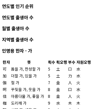
연도별 인기 순위
연도별 출생아 수
월별 출생아 수
지역별 출생아 수
인명용 한자 - 가
한자
뜻
획수
획오행
부수
자원오행
可
옳을 가, 찬성할 가
5
土
口
水
加
더할 가, 있을 가
5
土
力
水
伽
절 가
7
金
人
火
呵
꾸짖을 가, 웃을 가
8
金
口
水
佳
아름다울 가, 좋을 가
8
金
人
火
枷
도리깨 가
9
水
木
木