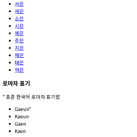
서은
세은
소은
시은
예은
주은
지은
채은
태은
하은
로마자 표기
*
표준 한국어 로마자 표기법
Gaeun
*
Kaeun
Gaen
Kaen