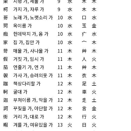
架
시렁 가, 세울 가
9
水
木
木
柯
가지 가, 자루 가
9
水
木
木
哥
노래 가, 노랫소리 가
10
水
口
水
珂
옥이름 가
10
水
玉
金
痂
헌데딱지 가, 옴 가
10
水
疒
水
家
집 가, 집안 가
10
水
宀
木
苛
매울 가, 사나울 가
11
木
艸
木
假
거짓 가, 임시 가
11
木
人
火
茄
연줄기 가, 연 가
11
木
艸
木
袈
가사 가, 승려의옷 가
11
木
衣
木
跏
책상다리할 가
12
木
足
土
軻
굴대 가
12
木
車
火
迦
부처이름 가, 막을 가
12
木
辵
土
訶
꾸짖을 가, 야단할 가
12
木
言
金
街
거리 가, 대로 가
12
木
行
火
暇
겨를 가, 여유있을 가
13
火
日
火