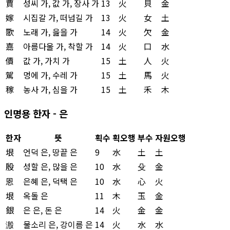
賈
성씨 가, 값 가, 장사 가
13
火
貝
金
嫁
시집갈 가, 떠넘길 가
13
火
女
土
歌
노래 가, 읊을 가
14
火
欠
金
嘉
아름다울 가, 착할 가
14
火
口
水
價
값 가, 가치 가
15
土
人
火
駕
멍에 가, 수레 가
15
土
馬
火
稼
농사 가, 심을 가
15
土
禾
木
인명용 한자 - 은
한자
뜻
획수
획오행
부수
자원오행
垠
언덕 은, 땅끝 은
9
水
土
土
殷
성할 은, 많을 은
10
水
殳
金
恩
은혜 은, 덕택 은
10
水
心
火
垠
옥돌 은
11
木
玉
金
銀
은 은, 돈 은
14
火
金
金
溵
물소리 은, 강이름 은
14
火
水
水