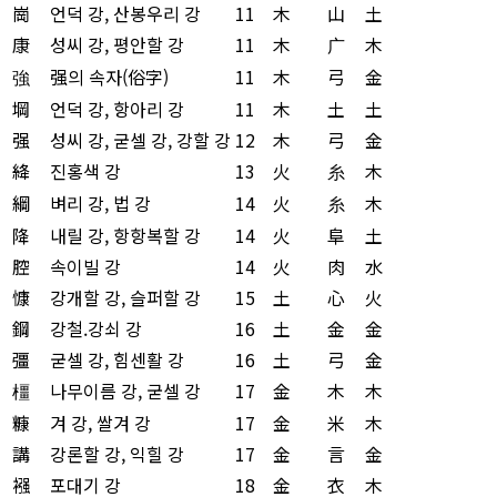
崗
언덕 강, 산봉우리 강
11
木
山
土
康
성씨 강, 평안할 강
11
木
广
木
強
强의 속자(俗字)
11
木
弓
金
堈
언덕 강, 항아리 강
11
木
土
土
强
성씨 강, 굳셀 강, 강할 강
12
木
弓
金
絳
진홍색 강
13
火
糸
木
綱
벼리 강, 법 강
14
火
糸
木
降
내릴 강, 항항복할 강
14
火
阜
土
腔
속이빌 강
14
火
肉
水
慷
강개할 강, 슬퍼할 강
15
土
心
火
鋼
강철.강쇠 강
16
土
金
金
彊
굳셀 강, 힘센활 강
16
土
弓
金
橿
나무이름 강, 굳셀 강
17
金
木
木
糠
겨 강, 쌀겨 강
17
金
米
木
講
강론할 강, 익힐 강
17
金
言
金
襁
포대기 강
18
金
衣
木