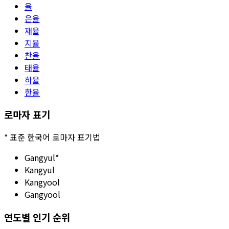
율
은율
재율
지율
찬율
태율
하율
한율
로마자 표기
*
표준 한국어 로마자 표기법
Gangyul
*
Kangyul
Kangyool
Gangyool
연도별 인기 순위