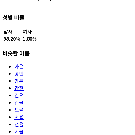
성별 비율
남자
여자
98.20
%
1.80
%
비슷한 이름
가온
강민
강우
강현
건우
건율
도율
서율
선율
시율