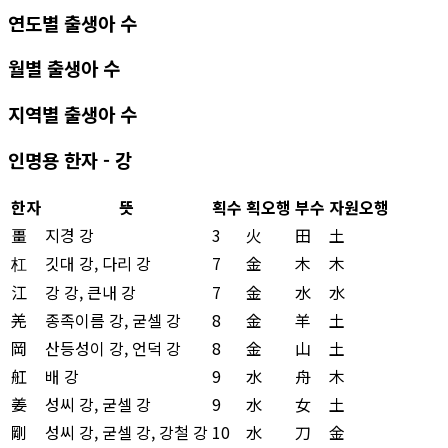
연도별 출생아 수
월별 출생아 수
지역별 출생아 수
인명용 한자 - 강
한자
뜻
획수
획오행
부수
자원오행
畺
지경 강
3
火
田
土
杠
깃대 강, 다리 강
7
金
木
木
江
강 강, 큰내 강
7
金
水
水
羌
종족이름 강, 굳셀 강
8
金
羊
土
岡
산등성이 강, 언덕 강
8
金
山
土
舡
배 강
9
水
舟
木
姜
성씨 강, 굳셀 강
9
水
女
土
剛
성씨 강, 굳셀 강, 강철 강
10
水
刀
金