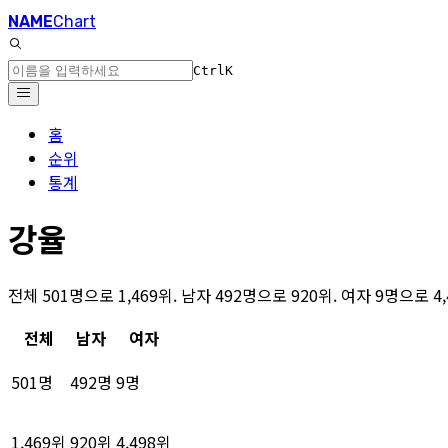
NAME
Chart
Ctrl
K
홈
순위
통계
강율
전체 501명으로 1,469위. 남자 492명으로 920위. 여자 9명으로 
전체
남자
여자
501명
492명
9명
1,469위
920위
4,498위