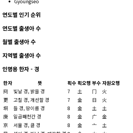
Gyoungseo
연도별 인기 순위
연도별 출생아 수
월별 출생아 수
지역별 출생아 수
인명용 한자 - 경
한자
뜻
획수
획오행
부수
자원오행
冏
빛날 경, 밝을 경
7
土
冂
火
更
고칠 경, 개선할 경
7
金
日
火
坰
들 경, 땅이름 경
8
金
土
土
庚
일곱째천간 경
8
金
广
金
京
서울 경, 클 경
8
金
亠
土