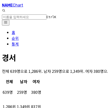
NAME
Chart
Ctrl
K
홈
순위
통계
경서
전체 639명으로 1,286위. 남자 259명으로 1,349위. 여자 380
전체
남자
여자
639명
259명
380명
1,286위
1,349위
837위