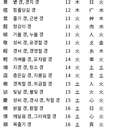
景
볕 경, 경치 경
12
木
日
火
痙
힘줄당길 경
12
木
疒
水
莖
줄기 경, 근본 경
13
火
艸
木
脛
정강이 경
13
火
肉
水
傾
기울 경, 누울 경
13
火
人
火
敬
성씨 경, 공경할 경
13
火
攴
金
經
경서 경, 경영할 경
13
火
糸
木
輕
가벼울 경, 모자랄 경
14
火
車
火
境
지경 경, 장소 경
14
火
土
土
逕
좁은길 경, 지름길 경
14
火
辵
土
儆
경계할 경, 위급할 경
15
土
人
火
熲
빛날 경, 불빛 경
15
土
火
火
慶
성씨 경, 경사 경, 착할 경
15
土
心
火
暻
밝을 경, 환할 경
16
土
日
火
憬
깨달음 경, 그리워할 경
16
土
心
火
頸
목줄기 경
16
土
頁
火