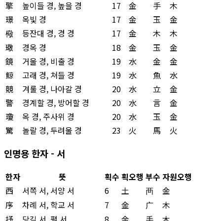
擎
높이들 경, 높을 경
17
金
手
木
璟
옥빛 경
17
金
玉
金
㯳
등잔대 경, 경 경
17
金
木
木
璥
경옥 경
18
金
玉
金
鏡
거울 경, 비출 경
19
水
金
金
鯨
고래 경, 쳐들 경
19
水
魚
水
競
겨룰 경, 나아갈 경
20
水
立
金
警
경계할 경, 방어할 경
20
水
言
金
瓊
옥 경, 주사위 경
20
水
玉
金
驚
놀랄 경, 두려울 경
23
火
馬
火
인명용 한자 - 서
한자
뜻
획수
획오행
부수
자원오행
西
서쪽 서, 서양 서
6
土
襾
金
序
차례 서, 학교 서
7
金
广
木
抒
당길 서, 펼 서
8
金
手
木