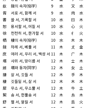
叙
敍의 속자(俗字)
9
水
又
水
胥
서로 서, 함께 서
9
水
肉
水
書
쓸 서, 기록할 서
10
水
曰
木
恕
용서할 서, 어질 서
10
水
心
火
徐
천천히 서, 한가할 서
10
水
彳
火
栖
棲의 속자(俗字)
10
水
木
木
敍
차례 서, 베풀 서
11
木
攴
金
庶
여러 서, 무리 서, 백성 서
11
木
广
木
壻
사위 서, 땅이름 서
12
木
士
木
婿
壻와 동자(同字)
12
木
女
土
捿
살 서, 깃들 서
12
木
手
木
棲
깃들일 서, 살 서
12
木
木
木
犀
무소 서, 무소뿔 서
12
木
牛
土
絮
솜 서, 헌풀솜 서
12
木
糸
木
舒
펼 서, 열릴 서
12
木
舌
火