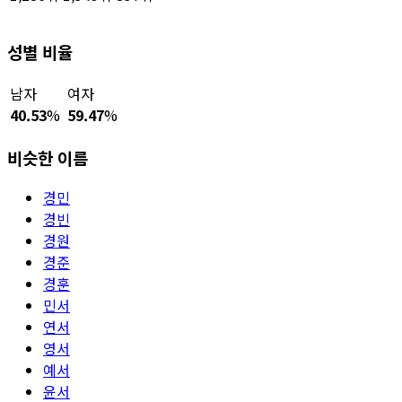
성별 비율
남자
여자
40.53
%
59.47
%
비슷한 이름
경민
경빈
경원
경준
경훈
민서
연서
영서
예서
윤서