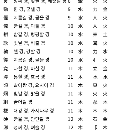
炅
성씨 경, 빛날 경, 깨끗할 경
8
金
火
火
勁
힘 경, 굳셀 경
9
水
力
金
俓
지름길 경, 곧을 경
9
水
人
火
倞
굳셀 경, 다툴 경
10
水
人
火
耕
밭갈 경, 평평할 경
10
水
耒
土
耿
빛날 경, 비출 경
10
水
耳
火
勍
셀 경, 강할 경
10
水
力
水
徑
지름길 경, 곧을 경
10
水
彳
火
竟
다할 경, 마칠 경
11
木
立
金
涇
통할 경, 흐름 경
11
木
水
水
頃
밭이랑 경, 요사이 경
11
木
頁
火
烱
빛날 경, 밝을 경
11
木
火
火
絅
끌어죌 경
11
木
糸
木
梗
대강 경, 가시나무 경
11
木
木
木
硬
굳을 경, 단단할 경
12
木
石
金
卿
성씨 경, 벼슬 경
12
木
卩
木