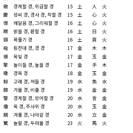
儆
경계할 경, 위급할 경
15
土
人
火
慶
성씨 경, 경사 경, 착할 경
15
土
心
火
憬
깨달음 경, 그리워할 경
16
土
心
火
暻
밝을 경, 환할 경
16
土
日
火
頸
목줄기 경
16
土
頁
火
㯳
등잔대 경, 경 경
17
金
木
木
璟
옥빛 경
17
金
玉
金
擎
높이들 경, 높을 경
17
金
手
木
璥
경옥 경
18
金
玉
金
鯨
고래 경, 쳐들 경
19
水
魚
水
鏡
거울 경, 비출 경
19
水
金
金
警
경계할 경, 방어할 경
20
水
言
金
瓊
옥 경, 주사위 경
20
水
玉
金
競
겨룰 경, 나아갈 경
20
水
立
金
驚
놀랄 경, 두려울 경
23
火
馬
火