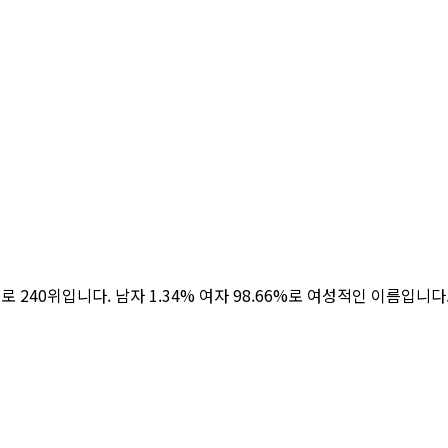
명으로 240위입니다. 남자 1.34% 여자 98.66%로 여성적인 이름입니다