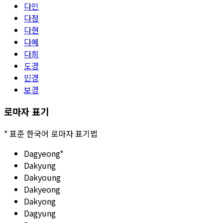
다인
다정
다현
다혜
다희
도경
민경
보경
로마자 표기
*
표준 한국어 로마자 표기법
Dagyeong
*
Dakyung
Dakyoung
Dakyeong
Dakyong
Dagyung