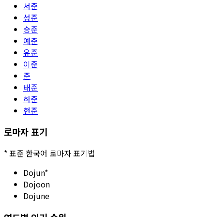
서준
성준
승준
예준
유준
이준
준
태준
하준
현준
로마자 표기
*
표준 한국어 로마자 표기법
Dojun
*
Dojoon
Dojune