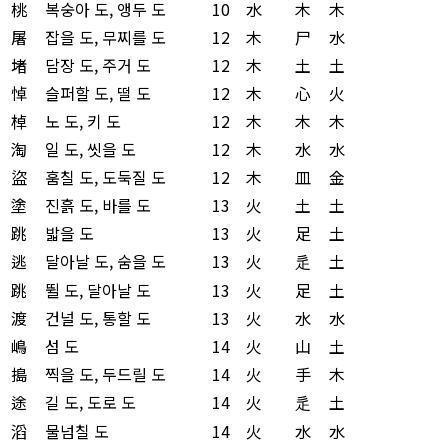
桃
복숭아 도, 앵두 도
10
水
木
木
屠
잡을 도, 무찌를 도
12
木
尸
水
堵
담장 도, 주거 도
12
木
土
土
悼
슬퍼할 도, 떨 도
12
木
心
火
棹
노 도, 키 도
12
木
木
木
淘
일 도, 씻을 도
12
木
水
水
盜
훔칠 도, 도둑질 도
12
木
皿
金
塗
진흙 도, 바를 도
13
火
土
土
跳
밟을 도
13
火
足
土
逃
달아날 도, 숨을 도
13
火
辵
土
跳
뛸 도, 달아날 도
13
火
足
土
渡
건널 도, 통할 도
13
火
水
水
嶋
섬 도
14
火
山
土
搗
찍을 도, 두드릴 도
14
火
手
木
途
길 도, 도로 도
14
火
辵
土
滔
물넘칠 도
14
火
水
水