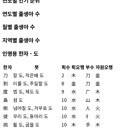
연도별 인기 순위
연도별 출생아 수
월별 출생아 수
지역별 출생아 수
인명용 한자 - 도
한자
뜻
획수
획오행
부수
자원오행
刀
칼 도, 작은배 도
2
木
刀
金
到
이를 도, 주밀할 도
8
金
刀
金
度
법 도, 제도 도
9
水
广
木
島
섬 도
10
水
山
木
倒
넘어질 도, 거꾸로 도
10
水
人
火
徒
무리 도, 동아리 도
10
水
彳
火
挑
휠 도, 굽을 도
10
木
手
木