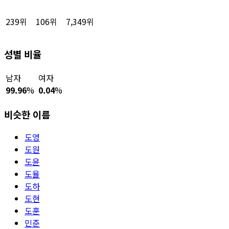
239위
106위
7,349위
성별 비율
남자
여자
99.96
%
0.04
%
비슷한 이름
도영
도원
도윤
도율
도하
도현
도훈
민준