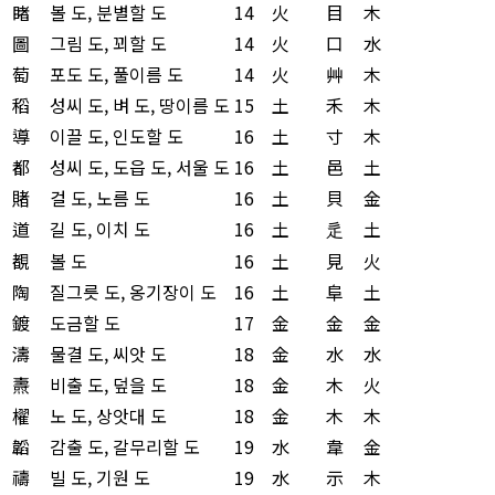
睹
볼 도, 분별할 도
14
火
目
木
圖
그림 도, 꾀할 도
14
火
口
水
萄
포도 도, 풀이름 도
14
火
艸
木
稻
성씨 도, 벼 도, 땅이름 도
15
土
禾
木
導
이끌 도, 인도할 도
16
土
寸
木
都
성씨 도, 도읍 도, 서울 도
16
土
邑
土
賭
걸 도, 노름 도
16
土
貝
金
道
길 도, 이치 도
16
土
辵
土
覩
볼 도
16
土
見
火
陶
질그릇 도, 옹기장이 도
16
土
阜
土
鍍
도금할 도
17
金
金
金
濤
물결 도, 씨앗 도
18
金
水
水
燾
비출 도, 덮을 도
18
金
木
火
櫂
노 도, 상앗대 도
18
金
木
木
韜
감출 도, 갈무리할 도
19
水
韋
金
禱
빌 도, 기원 도
19
水
示
木