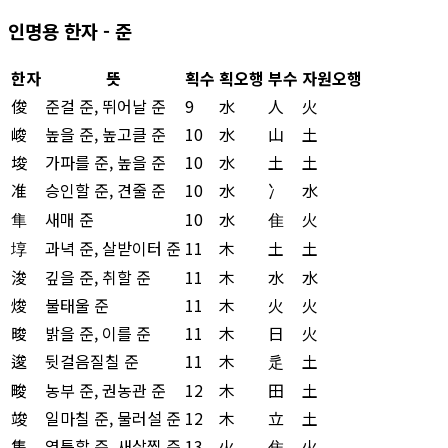
인명용 한자 - 준
한자
뜻
획수
획오행
부수
자원오행
俊
준걸 준, 뛰어날 준
9
水
人
火
峻
높을 준, 높고클 준
10
水
山
土
埈
가파를 준, 높을 준
10
水
土
土
准
승인할 준, 견줄 준
10
水
冫
水
隼
새매 준
10
水
隹
火
埻
과녁 준, 살받이터 준
11
木
土
土
浚
깊을 준, 취할 준
11
木
水
水
焌
불태울 준
11
木
火
火
晙
밝을 준, 이를 준
11
木
日
火
逡
뒷걸음질칠 준
11
木
辵
土
畯
농부 준, 권농관 준
12
木
田
土
竣
일마칠 준, 물러설 준
12
木
立
土
雋
영특할 준, 새살찔 준
13
火
隹
火