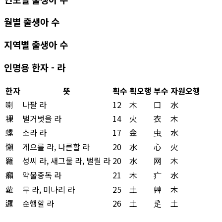
월별 출생아 수
지역별 출생아 수
인명용 한자 - 라
한자
뜻
획수
획오행
부수
자원오행
喇
나팔 라
12
木
口
水
裸
벌거벗을 라
14
火
衣
木
螺
소라 라
17
金
虫
水
懶
게으를 라, 나른할 라
20
水
心
火
羅
성씨 라, 새그물 라, 벌릴 라
20
水
网
木
癩
약물중독 라
21
木
疒
水
蘿
무 라, 미나리 라
25
土
艸
木
邏
순행할 라
26
土
辵
土