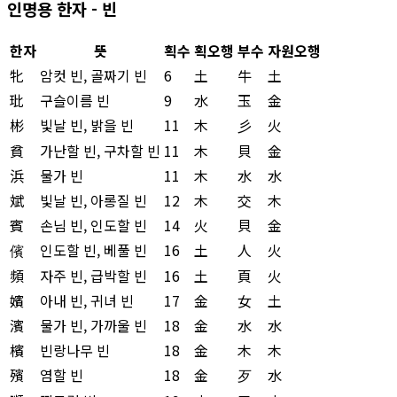
인명용 한자 - 빈
한자
뜻
획수
획오행
부수
자원오행
牝
암컷 빈, 골짜기 빈
6
土
牛
土
玭
구슬이름 빈
9
水
玉
金
彬
빛날 빈, 밝을 빈
11
木
彡
火
貧
가난할 빈, 구차할 빈
11
木
貝
金
浜
물가 빈
11
木
水
水
斌
빛날 빈, 아롱질 빈
12
木
交
木
賓
손님 빈, 인도할 빈
14
火
貝
金
儐
인도할 빈, 베풀 빈
16
土
人
火
頻
자주 빈, 급박할 빈
16
土
頁
火
嬪
아내 빈, 귀녀 빈
17
金
女
土
濱
물가 빈, 가까울 빈
18
金
水
水
檳
빈랑나무 빈
18
金
木
木
殯
염할 빈
18
金
歹
水