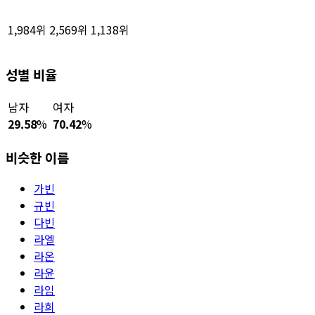
1,984위
2,569위
1,138위
성별 비율
남자
여자
29.58
%
70.42
%
비슷한 이름
가빈
규빈
다빈
라엘
라온
라윤
라임
라희