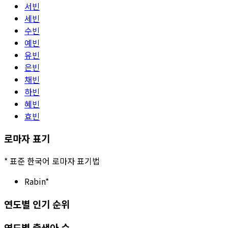
서빈
세빈
수빈
예빈
유빈
은빈
채빈
하빈
혜빈
효빈
로마자 표기
*
표준 한국어 로마자 표기법
Rabin
*
연도별 인기 순위
연도별 출생아 수