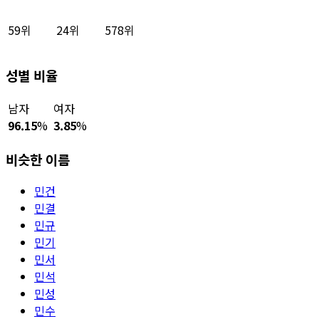
59위
24위
578위
성별 비율
남자
여자
96.15
%
3.85
%
비슷한 이름
민건
민결
민규
민기
민서
민석
민성
민수