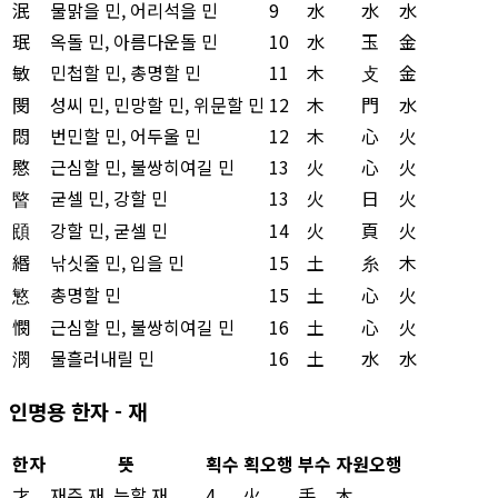
泯
물맑을 민, 어리석을 민
9
水
水
水
珉
옥돌 민, 아름다운돌 민
10
水
玉
金
敏
민첩할 민, 총명할 민
11
木
攴
金
閔
성씨 민, 민망할 민, 위문할 민
12
木
門
水
悶
번민할 민, 어두울 민
12
木
心
火
愍
근심할 민, 불쌍히여길 민
13
火
心
火
暋
굳셀 민, 강할 민
13
火
日
火
䪸
강할 민, 굳셀 민
14
火
頁
火
緡
낚싯줄 민, 입을 민
15
土
糸
木
慜
총명할 민
15
土
心
火
憫
근심할 민, 불쌍히여길 민
16
土
心
火
潣
물흘러내릴 민
16
土
水
水
인명용 한자 - 재
한자
뜻
획수
획오행
부수
자원오행
才
재주 재, 능할 재
4
火
手
木