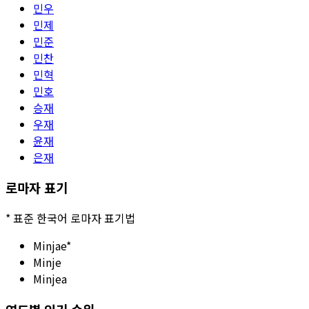
민우
민제
민준
민찬
민혁
민호
승재
우재
윤재
은재
로마자 표기
*
표준 한국어 로마자 표기법
Minjae
*
Minje
Minjea