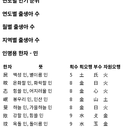
연도별 인기 순위
연도별 출생아 수
월별 출생아 수
지역별 출생아 수
인명용 한자 - 민
한자
뜻
획수
획오행
부수
자원오행
民
백성 민, 별이름 민
5
土
氏
火
旼
온화할 민, 화락할 민
8
金
日
火
忞
힘쓸 민, 어지러울 민
8
金
心
火
岷
봉우리 민, 민산 민
8
金
山
土
旻
하늘 민, 가을하늘 민
8
金
日
火
敃
강할 민, 힘쓸 민
9
水
攴
金
玟
옥돌 민, 돌이름 민
9
水
玉
金