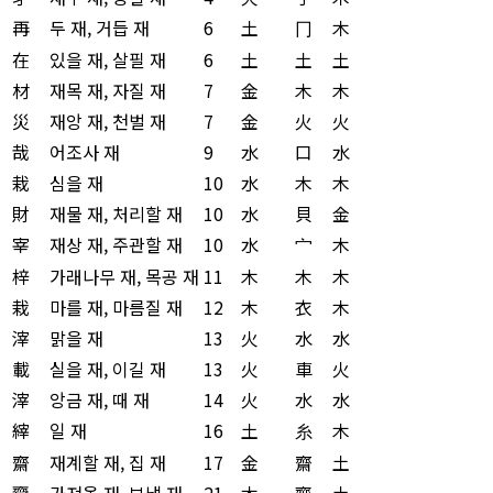
再
두 재, 거듭 재
6
土
冂
木
在
있을 재, 살필 재
6
土
土
土
材
재목 재, 자질 재
7
金
木
木
災
재앙 재, 천벌 재
7
金
火
火
哉
어조사 재
9
水
口
水
栽
심을 재
10
水
木
木
財
재물 재, 처리할 재
10
水
貝
金
宰
재상 재, 주관할 재
10
水
宀
木
梓
가래나무 재, 목공 재
11
木
木
木
栽
마를 재, 마름질 재
12
木
衣
木
滓
맑을 재
13
火
水
水
載
실을 재, 이길 재
13
火
車
火
滓
앙금 재, 때 재
14
火
水
水
縡
일 재
16
土
糸
木
齋
재계할 재, 집 재
17
金
齋
土
齎
가져올 재, 보낼 재
21
木
齊
土