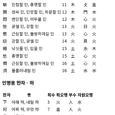
敏
민첩할 민, 총명할 민
11
木
攴
金
閔
성씨 민, 민망할 민, 위문할 민
12
木
門
水
悶
번민할 민, 어두울 민
12
木
心
火
暋
굳셀 민, 강할 민
13
火
日
火
愍
근심할 민, 불쌍히여길 민
13
火
心
火
䪸
강할 민, 굳셀 민
14
火
頁
火
緡
낚싯줄 민, 입을 민
15
土
糸
木
慜
총명할 민
15
土
心
火
憫
근심할 민, 불쌍히여길 민
16
土
心
火
潣
물흘러내릴 민
16
土
水
水
인명용 한자 - 하
한자
뜻
획수
획오행
부수
자원오행
下
아래 하, 내릴 하
3
火
人
水
何
어찌 하, 무엇 하
7
金
人
火