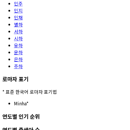
민주
민지
민채
별하
서하
시하
유하
윤하
은하
주하
로마자 표기
*
표준 한국어 로마자 표기법
Minha
*
연도별 인기 순위
연도별 출생아 수