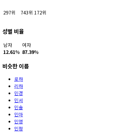
297위
743위
172위
성별 비율
남자
여자
12.61
%
87.39
%
비슷한 이름
로하
리하
민경
민서
민솔
민아
민영
민정