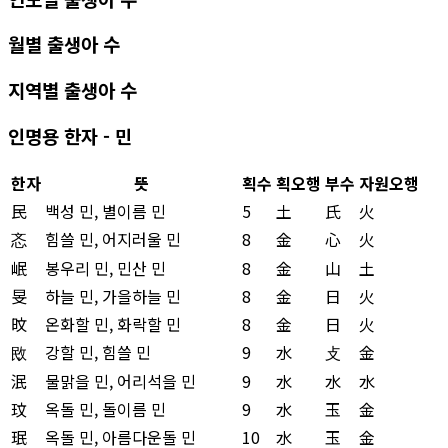
월별 출생아 수
지역별 출생아 수
인명용 한자 - 민
한자
뜻
획수
획오행
부수
자원오행
民
백성 민, 별이름 민
5
土
氏
火
忞
힘쓸 민, 어지러울 민
8
金
心
火
岷
봉우리 민, 민산 민
8
金
山
土
旻
하늘 민, 가을하늘 민
8
金
日
火
旼
온화할 민, 화락할 민
8
金
日
火
敃
강할 민, 힘쓸 민
9
水
攴
金
泯
물맑을 민, 어리석을 민
9
水
水
水
玟
옥돌 민, 돌이름 민
9
水
玉
金
珉
옥돌 민, 아름다운돌 민
10
水
玉
金