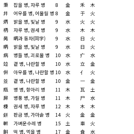
秉
잡을 병, 자루 병
8
金
禾
木
幷
어우를 병, 어울릴 병
8
金
于
火
炳
밝을 병, 빛날 병
9
水
火
火
柄
자루 병, 권세 병
9
水
木
木
昺
昞과 동자(同字)
9
水
日
火
昞
밝을 병, 빛날 병
9
水
日
火
病
병들 병, 괴로울 병
10
水
疒
水
竝
곁 병, 나란할 병
10
水
立
金
倂
아우를 병, 나란할 병
10
水
亻
火
並
곁 병, 나란할 병
10
金
一
金
甁
병 병, 항아리 병
11
木
瓦
土
屛
병풍 병, 가릴 병
11
木
尸
水
棅
권세 병, 자루 병
12
木
木
木
鉼
판금 병, 가마솥 병
14
火
金
金
輧
가벼운수레 병
15
土
車
火
餠
떡 병, 먹을 병
17
金
食
水