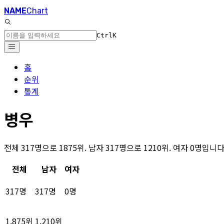
NAME
Chart
Ctrl
K
홈
순위
통계
병우
전체 317명으로 1875위. 남자 317명으로 1210위. 여자 0명입니다
전체
남자
여자
317명
317명
0명
1,875위
1,210위