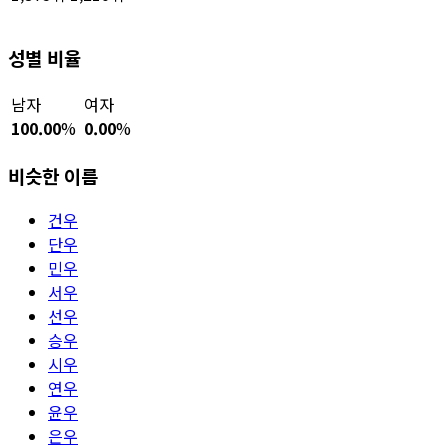
성별 비율
남자
여자
100.00
%
0.00
%
비슷한 이름
건우
단우
민우
서우
선우
승우
시우
연우
윤우
은우