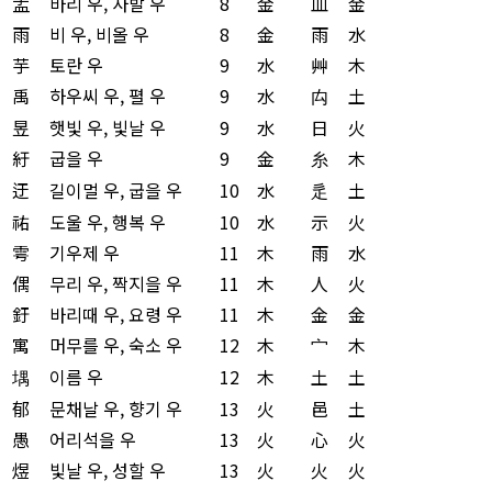
盂
바리 우, 사발 우
8
金
皿
金
雨
비 우, 비올 우
8
金
雨
水
芋
토란 우
9
水
艸
木
禹
하우씨 우, 펼 우
9
水
禸
土
昱
햇빛 우, 빛날 우
9
水
日
火
紆
굽을 우
9
金
糸
木
迂
길이멀 우, 굽을 우
10
水
辵
土
祐
도울 우, 행복 우
10
水
示
火
雩
기우제 우
11
木
雨
水
偶
무리 우, 짝지을 우
11
木
人
火
釪
바리때 우, 요령 우
11
木
金
金
寓
머무를 우, 숙소 우
12
木
宀
木
堣
이름 우
12
木
土
土
郁
문채날 우, 향기 우
13
火
邑
土
愚
어리석을 우
13
火
心
火
煜
빛날 우, 성할 우
13
火
火
火