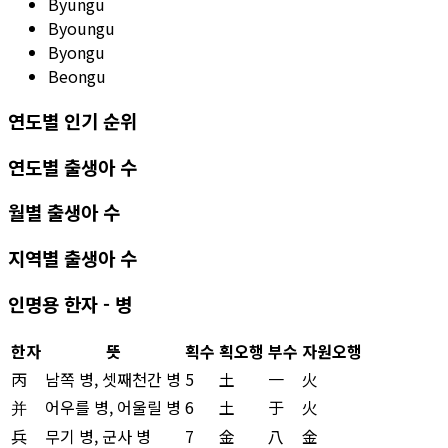
Byungu
Byoungu
Byongu
Beongu
연도별 인기 순위
연도별 출생아 수
월별 출생아 수
지역별 출생아 수
인명용 한자 - 병
한자
뜻
획수
획오행
부수
자원오행
丙
남쪽 병, 셋째천간 병
5
土
一
火
并
어우를 병, 어울릴 병
6
土
于
火
兵
무기 병, 군사 병
7
金
八
金