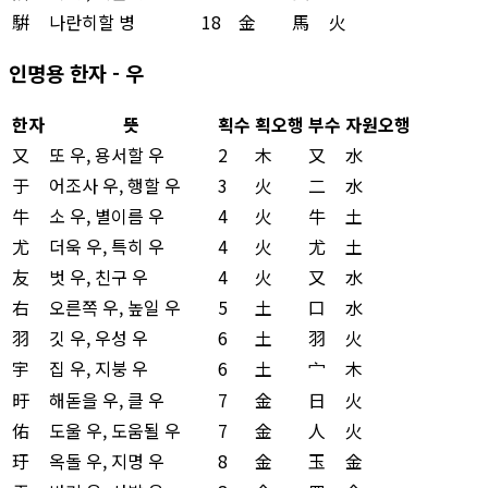
騈
나란히할 병
18
金
馬
火
인명용 한자 - 우
한자
뜻
획수
획오행
부수
자원오행
又
또 우, 용서할 우
2
木
又
水
于
어조사 우, 행할 우
3
火
二
水
牛
소 우, 별이름 우
4
火
牛
土
尤
더욱 우, 특히 우
4
火
尤
土
友
벗 우, 친구 우
4
火
又
水
右
오른쪽 우, 높일 우
5
土
口
水
羽
깃 우, 우성 우
6
土
羽
火
宇
집 우, 지붕 우
6
土
宀
木
旴
해돋을 우, 클 우
7
金
日
火
佑
도울 우, 도움될 우
7
金
人
火
玗
옥돌 우, 지명 우
8
金
玉
金