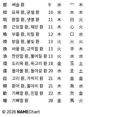
宦
벼슬 환
9
水
宀
木
桓
묘목 환, 굳셀 환
10
水
木
木
晥
환할 환, 샛별 환
11
木
日
火
患
근심할 환, 재앙 환
11
木
心
火
喚
부를 환, 외칠 환
12
木
口
水
煥
밝을 환, 불빛 환
13
火
火
火
換
바꿀 환, 교역할 환
13
火
手
木
渙
찬란할 환, 풀어질 환
13
火
水
水
環
도리옥 환, 옥고리 환
18
金
玉
土
還
돌아올 환, 돌아갈 환
20
水
辵
土
鐶
고리 환, 가락지 환
21
木
金
金
鰥
환어 환, 홀아비 환
21
木
魚
水
歡
기뻐할 환, 친할 환
22
木
欠
金
驩
기뻐할 환
28
金
馬
火
©
2026
NAME
Chart