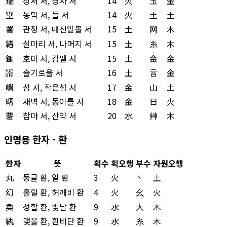
瑞
상서 서, 경사 서
14
火
玉
金
墅
농막 서, 들 서
14
火
土
土
署
관청 서, 대신일볼 서
15
土
网
木
緖
실마리 서, 나머지 서
15
土
糸
木
鋤
호미 서, 김맬 서
15
土
金
金
諝
슬기로울 서
16
土
言
金
嶼
섬 서, 작은섬 서
17
金
山
土
曙
새벽 서, 동이틀 서
18
金
日
火
薯
참마 서, 산약 서
20
水
艸
木
인명용 한자 - 환
한자
뜻
획수
획오행
부수
자원오행
丸
둥글 환, 알 환
3
火
丶
土
幻
홀릴 환, 허깨비 환
4
火
幺
火
奐
성할 환, 빛날 환
9
水
大
木
紈
맺을 환, 흰비단 환
9
水
糸
木