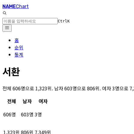
NAME
Chart
Ctrl
K
홈
순위
통계
서환
전체 606명으로 1,323위. 남자 603명으로 806위. 여자 3명으로 
전체
남자
여자
606명
603명
3명
1,323위
806위
7,349위