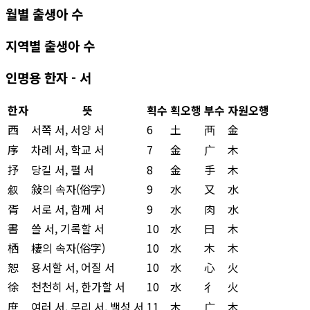
월별 출생아 수
지역별 출생아 수
인명용 한자 - 서
한자
뜻
획수
획오행
부수
자원오행
西
서쪽 서, 서양 서
6
土
襾
金
序
차례 서, 학교 서
7
金
广
木
抒
당길 서, 펼 서
8
金
手
木
叙
敍의 속자(俗字)
9
水
又
水
胥
서로 서, 함께 서
9
水
肉
水
書
쓸 서, 기록할 서
10
水
曰
木
栖
棲의 속자(俗字)
10
水
木
木
恕
용서할 서, 어질 서
10
水
心
火
徐
천천히 서, 한가할 서
10
水
彳
火
庶
여러 서, 무리 서, 백성 서
11
木
广
木