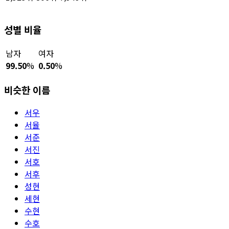
성별 비율
남자
여자
99.50
%
0.50
%
비슷한 이름
서우
서율
서준
서진
서호
서후
성현
세현
수현
수호