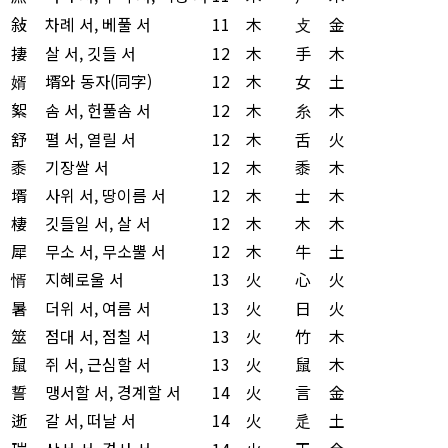
敍
차례 서, 베풀 서
11
木
攴
金
捿
살 서, 깃들 서
12
木
手
木
婿
壻와 동자(同字)
12
木
女
土
絮
솜 서, 헌풀솜 서
12
木
糸
木
舒
펼 서, 열릴 서
12
木
舌
火
黍
기장쌀 서
12
木
黍
木
壻
사위 서, 땅이름 서
12
木
士
木
棲
깃들일 서, 살 서
12
木
木
木
犀
무소 서, 무소뿔 서
12
木
牛
土
㥠
지혜로울 서
13
火
心
火
暑
더위 서, 여름 서
13
火
日
火
筮
점대 서, 점칠 서
13
火
竹
木
鼠
쥐 서, 근심할 서
13
火
鼠
木
誓
맹서할 서, 경계할 서
14
火
言
金
逝
갈 서, 떠날 서
14
火
辵
土