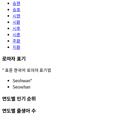
승현
승호
시현
시환
시후
시훈
주환
지환
로마자 표기
*
표준 한국어 로마자 표기법
Seohwan
*
Seowhan
연도별 인기 순위
연도별 출생아 수