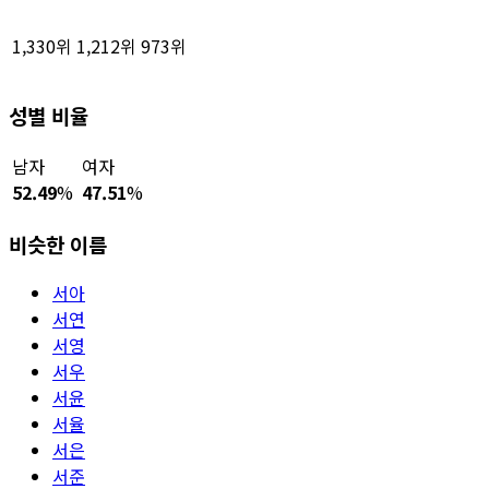
1,330위
1,212위
973위
성별 비율
남자
여자
52.49
%
47.51
%
비슷한 이름
서아
서연
서영
서우
서윤
서율
서은
서준