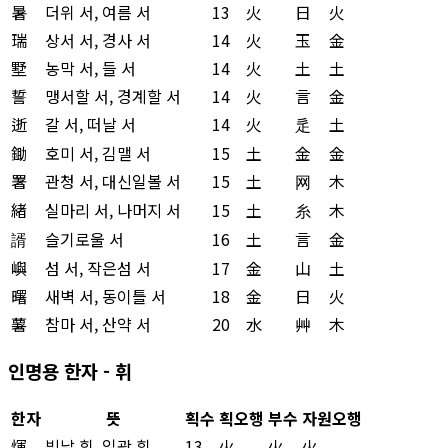
暑
더위 서, 여름 서
13
火
日
火
瑞
상서 서, 경사 서
14
火
玉
金
墅
농막 서, 들 서
14
火
土
土
誓
맹서할 서, 경계할 서
14
火
言
金
逝
갈 서, 떠날 서
14
火
辵
土
鋤
호미 서, 김맬 서
15
土
金
金
署
관청 서, 대신일볼 서
15
土
网
木
緖
실마리 서, 나머지 서
15
土
糸
木
諝
슬기로울 서
16
土
言
金
嶼
섬 서, 작은섬 서
17
金
山
土
曙
새벽 서, 동이틀 서
18
金
日
火
薯
참마 서, 산약 서
20
水
艸
木
인명용 한자 - 휘
한자
뜻
획수
획오행
부수
자원오행
煇
빛날 휘, 일광 휘
13
火
火
火