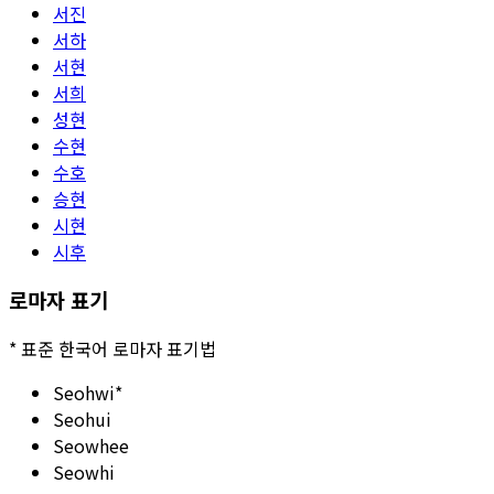
서진
서하
서현
서희
성현
수현
수호
승현
시현
시후
로마자 표기
*
표준 한국어 로마자 표기법
Seohwi
*
Seohui
Seowhee
Seowhi