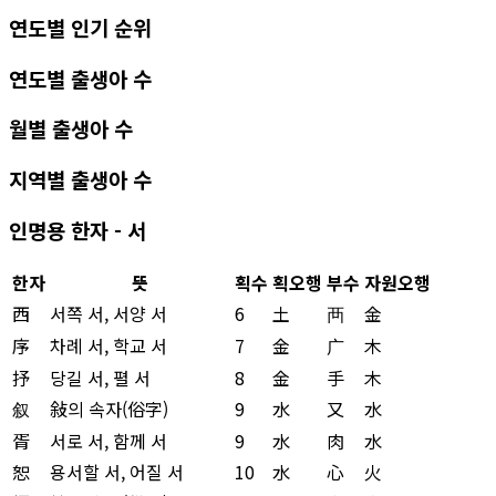
연도별 인기 순위
연도별 출생아 수
월별 출생아 수
지역별 출생아 수
인명용 한자 - 서
한자
뜻
획수
획오행
부수
자원오행
西
서쪽 서, 서양 서
6
土
襾
金
序
차례 서, 학교 서
7
金
广
木
抒
당길 서, 펼 서
8
金
手
木
叙
敍의 속자(俗字)
9
水
又
水
胥
서로 서, 함께 서
9
水
肉
水
恕
용서할 서, 어질 서
10
水
心
火