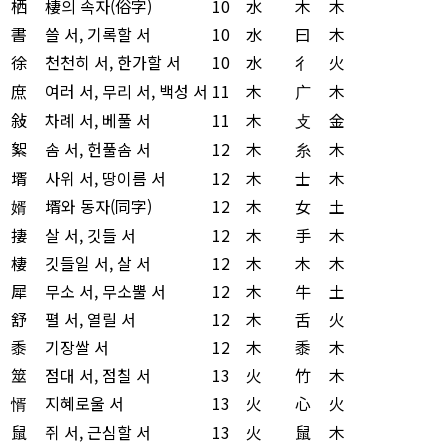
栖
棲의 속자(俗字)
10
水
木
木
書
쓸 서, 기록할 서
10
水
曰
木
徐
천천히 서, 한가할 서
10
水
彳
火
庶
여러 서, 무리 서, 백성 서
11
木
广
木
敍
차례 서, 베풀 서
11
木
攴
金
絮
솜 서, 헌풀솜 서
12
木
糸
木
壻
사위 서, 땅이름 서
12
木
士
木
婿
壻와 동자(同字)
12
木
女
土
捿
살 서, 깃들 서
12
木
手
木
棲
깃들일 서, 살 서
12
木
木
木
犀
무소 서, 무소뿔 서
12
木
牛
土
舒
펼 서, 열릴 서
12
木
舌
火
黍
기장쌀 서
12
木
黍
木
筮
점대 서, 점칠 서
13
火
竹
木
㥠
지혜로울 서
13
火
心
火
鼠
쥐 서, 근심할 서
13
火
鼠
木