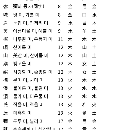
弥
彌와 동자(同字)
8
金
弓
金
味
맛 미, 기분 미
8
金
口
水
眉
눈썹 미, 언저리 미
9
水
目
木
美
아름다울 미, 예쁠 미
9
水
羊
土
梶
나무끝 미, 우듬지 미
11
木
木
木
嵋
산이름 미
12
木
山
土
山
美산 미, 산이름 미
12
木
山
土
媄
빛고울 미
12
木
女
土
媚
사랑할 미, 순종할 미
12
木
女
土
楣
문미 미, 처마 미
13
火
木
木
渼
물이름 미, 물결 미
13
火
水
水
湄
물가 미, 더운물 미
13
火
水
水
薇
작을 미, 적을 미
13
火
彳
火
迷
미혹할 미
13
火
辵
土
彌
두루 미, 널리 미
17
金
弓
金
謎
수수께끼 미, 헷갈릴 미
17
金
言
金