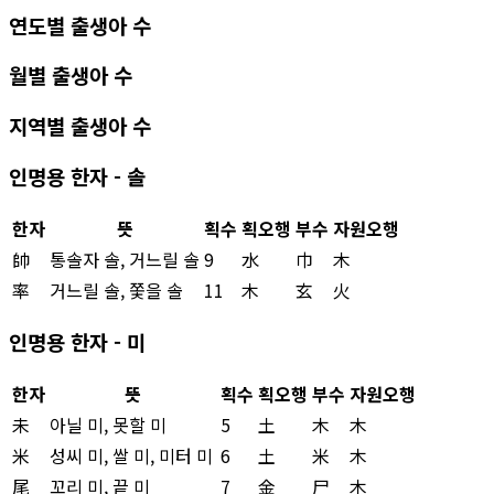
연도별 출생아 수
월별 출생아 수
지역별 출생아 수
인명용 한자 - 솔
한자
뜻
획수
획오행
부수
자원오행
帥
통솔자 솔, 거느릴 솔
9
水
巾
木
率
거느릴 솔, 쫓을 솔
11
木
玄
火
인명용 한자 - 미
한자
뜻
획수
획오행
부수
자원오행
未
아닐 미, 못할 미
5
土
木
木
米
성씨 미, 쌀 미, 미터 미
6
土
米
木
尾
꼬리 미, 끝 미
7
金
尸
木