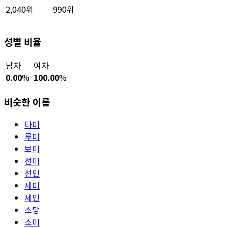
2,040위
990위
성별 비율
남자
여자
0.00
%
100.00
%
비슷한 이름
다미
루미
보미
선미
선민
세미
세민
소망
소미