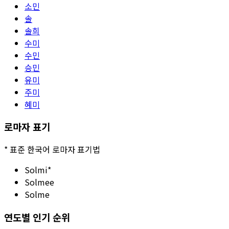
소민
솔
솔희
수미
수민
승민
유미
주미
혜미
로마자 표기
*
표준 한국어 로마자 표기법
Solmi
*
Solmee
Solme
연도별 인기 순위