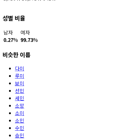
성별 비율
남자
여자
0.27
%
99.73
%
비슷한 이름
다미
루미
보미
선민
세민
소망
소미
소민
수민
승민