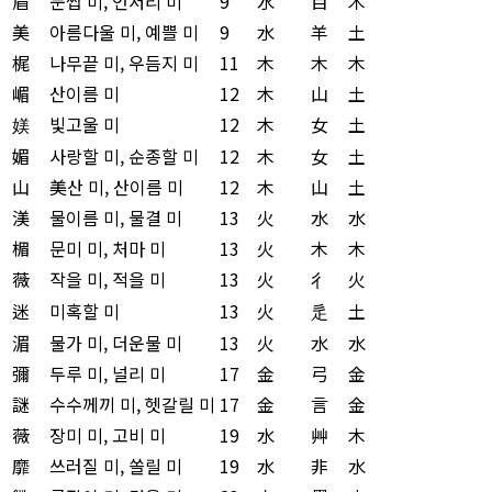
眉
눈썹 미, 언저리 미
9
水
目
木
美
아름다울 미, 예쁠 미
9
水
羊
土
梶
나무끝 미, 우듬지 미
11
木
木
木
嵋
산이름 미
12
木
山
土
媄
빛고울 미
12
木
女
土
媚
사랑할 미, 순종할 미
12
木
女
土
山
美산 미, 산이름 미
12
木
山
土
渼
물이름 미, 물결 미
13
火
水
水
楣
문미 미, 처마 미
13
火
木
木
薇
작을 미, 적을 미
13
火
彳
火
迷
미혹할 미
13
火
辵
土
湄
물가 미, 더운물 미
13
火
水
水
彌
두루 미, 널리 미
17
金
弓
金
謎
수수께끼 미, 헷갈릴 미
17
金
言
金
薇
장미 미, 고비 미
19
水
艸
木
靡
쓰러질 미, 쏠릴 미
19
水
非
水