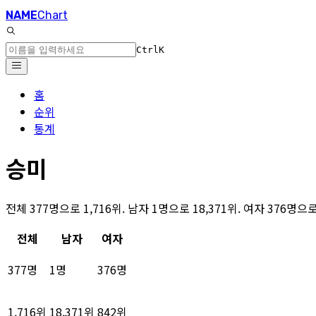
NAME
Chart
Ctrl
K
홈
순위
통계
승미
전체 377명으로 1,716위. 남자 1명으로 18,371위. 여자 376명
전체
남자
여자
377명
1명
376명
1,716위
18,371위
842위