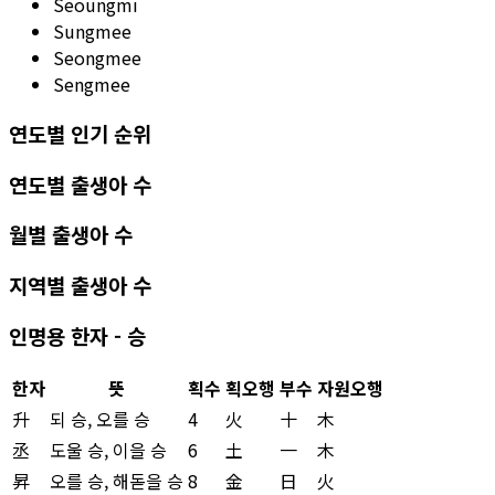
Seoungmi
Sungmee
Seongmee
Sengmee
연도별 인기 순위
연도별 출생아 수
월별 출생아 수
지역별 출생아 수
인명용 한자 - 승
한자
뜻
획수
획오행
부수
자원오행
升
되 승, 오를 승
4
火
十
木
丞
도울 승, 이을 승
6
土
一
木
昇
오를 승, 해돋을 승
8
金
日
火