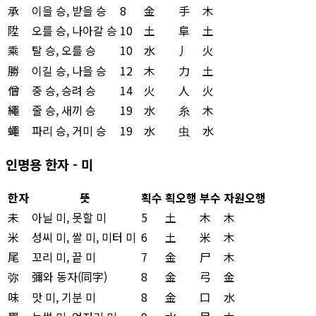
承
이을 승, 받을 승
8
金
手
木
陞
오를 승, 나아갈 승
10
土
阜
土
乘
탈 승, 오를 승
10
水
丿
火
勝
이길 승, 나을 승
12
木
力
土
僧
중 승, 승려 승
14
火
人
火
繩
줄 승, 새끼 승
19
水
糸
木
蠅
파리 승, 거미 승
19
水
虫
水
인명용 한자 - 미
한자
뜻
획수
획오행
부수
자원오행
未
아닐 미, 못할 미
5
土
木
木
米
성씨 미, 쌀 미, 미터 미
6
土
米
木
尾
꼬리 미, 끝 미
7
金
尸
木
弥
彌와 동자(同字)
8
金
弓
金
味
맛 미, 기분 미
8
金
口
水