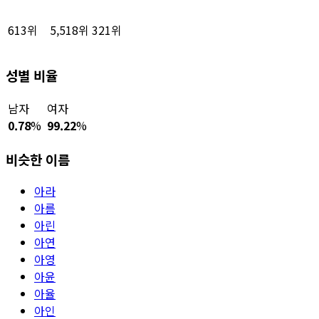
613위
5,518위
321위
성별 비율
남자
여자
0.78
%
99.22
%
비슷한 이름
아라
아름
아린
아연
아영
아윤
아율
아인