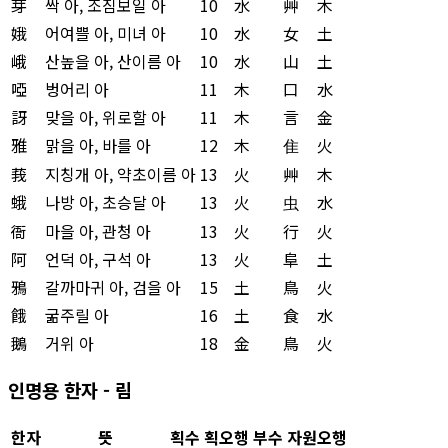
芽
싹 아, 조짐보일 아
10
水
艸
木
娥
어여쁠 아, 미녀 아
10
水
女
土
峨
산높을 아, 산이름 아
10
水
山
土
啞
벙어리 아
11
木
口
水
訝
맞을 아, 위로할 아
11
木
言
金
雅
맑을 아, 바를 아
12
木
隹
火
莪
지칭개 아, 약초이름 아
13
火
艸
木
蛾
나방 아, 초승달 아
13
火
虫
水
衙
마을 아, 관청 아
13
火
行
火
阿
언덕 아, 구석 아
13
火
阜
土
鴉
갈까마귀 아, 검을 아
15
土
鳥
火
餓
굶주릴 아
16
土
食
水
鵝
거위 아
18
金
鳥
火
인명용 한자 - 림
한자
뜻
획수
획오행
부수
자원오행