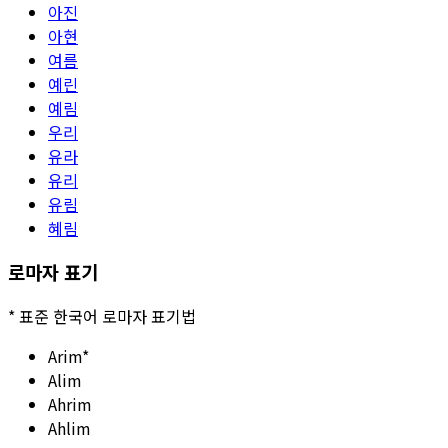
아진
아현
여름
예린
예림
우리
유라
유리
유림
혜림
로마자 표기
*
표준 한국어 로마자 표기법
Arim
*
Alim
Ahrim
Ahlim