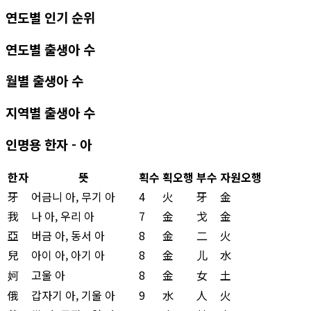
연도별 인기 순위
연도별 출생아 수
월별 출생아 수
지역별 출생아 수
인명용 한자 - 아
한자
뜻
획수
획오행
부수
자원오행
牙
어금니 아, 무기 아
4
火
牙
金
我
나 아, 우리 아
7
金
戈
金
亞
버금 아, 동서 아
8
金
二
火
兒
아이 아, 아기 아
8
金
儿
水
妸
고울 아
8
金
女
土
俄
갑자기 아, 기울 아
9
水
人
火