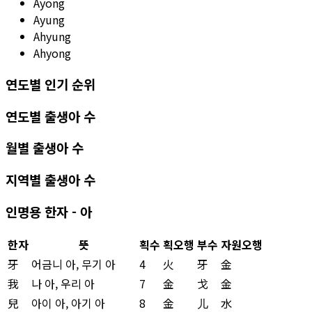
Ayong
Ayung
Ahyung
Ahyong
연도별 인기 순위
연도별 출생아 수
월별 출생아 수
지역별 출생아 수
인명용 한자 - 아
한자
뜻
획수
획오행
부수
자원오행
牙
어금니 아, 무기 아
4
火
牙
金
我
나 아, 우리 아
7
金
戈
金
兒
아이 아, 아기 아
8
金
儿
水