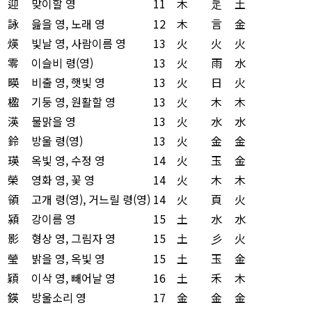
迎
맞이할 영
11
木
辵
土
詠
읊을 영, 노래 영
12
木
言
金
煐
빛날 영, 사람이름 영
13
火
火
火
零
이슬비 령(영)
13
火
雨
水
暎
비출 영, 햇빛 영
13
火
日
火
楹
기둥 영, 원활할 영
13
火
木
木
渶
물맑을 영
13
火
水
水
鈴
방울 령(영)
13
火
金
金
瑛
옥빛 영, 수정 영
14
火
玉
金
榮
영화 영, 꽃 영
14
火
木
木
領
고개 령(영), 거느릴 령(영)
14
火
頁
火
潁
강이름 영
15
土
水
水
影
형상 영, 그림자 영
15
土
彡
火
瑩
밝을 영, 옥빛 영
15
土
玉
金
穎
이삭 영, 빼어날 영
16
土
禾
木
鍈
방울소리 영
17
金
金
金