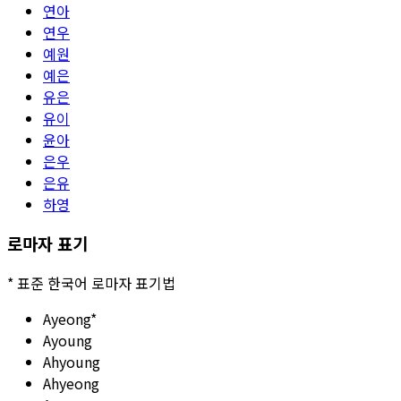
연아
연우
예원
예은
유은
유이
윤아
은우
은유
하영
로마자 표기
*
표준 한국어 로마자 표기법
Ayeong
*
Ayoung
Ahyoung
Ahyeong