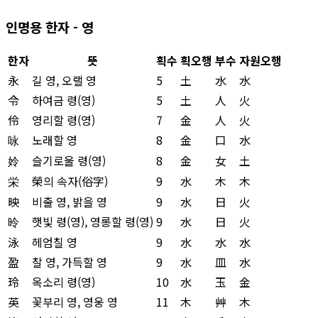
인명용 한자 - 영
한자
뜻
획수
획오행
부수
자원오행
永
길 영, 오랠 영
5
土
水
水
令
하여금 령(영)
5
土
人
火
伶
영리할 령(영)
7
金
人
火
咏
노래할 영
8
金
口
水
姈
슬기로울 령(영)
8
金
女
土
栄
榮의 속자(俗字)
9
水
木
木
映
비출 영, 밝을 영
9
水
日
火
昤
햇빛 령(영), 영롱할 령(영)
9
水
日
火
泳
헤엄칠 영
9
水
水
水
盈
찰 영, 가득할 영
9
水
皿
水
玲
옥소리 령(영)
10
水
玉
金
英
꽃부리 영, 영웅 영
11
木
艸
木