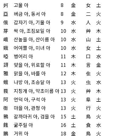
妸
고울 아
8
金
女
土
亞
버금 아, 동서 아
8
金
二
火
俄
갑자기 아, 기울 아
9
水
人
火
芽
싹 아, 조짐보일 아
10
水
艸
木
峨
산높을 아, 산이름 아
10
水
山
土
娥
어여쁠 아, 미녀 아
10
水
女
土
啞
벙어리 아
11
木
口
水
訝
맞을 아, 위로할 아
11
木
言
金
雅
맑을 아, 바를 아
12
木
隹
火
蛾
나방 아, 초승달 아
13
火
虫
水
莪
지칭개 아, 약초이름 아
13
火
艸
木
阿
언덕 아, 구석 아
13
火
阜
土
衙
마을 아, 관청 아
13
火
行
火
鴉
갈까마귀 아, 검을 아
15
土
鳥
火
餓
굶주릴 아
16
土
食
水
鵝
거위 아
18
金
鳥
火