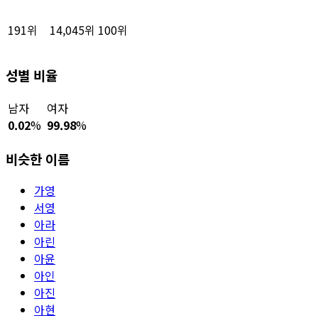
191위
14,045위
100위
성별 비율
남자
여자
0.02
%
99.98
%
비슷한 이름
가영
서영
아라
아린
아윤
아인
아진
아현