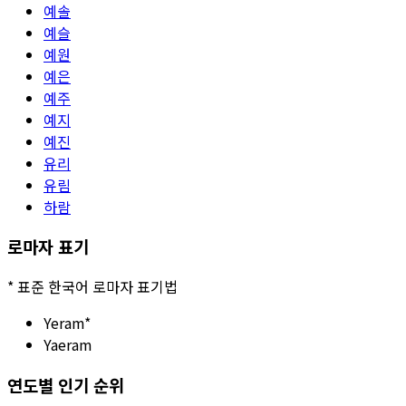
예솔
예슬
예원
예은
예주
예지
예진
유리
유림
하람
로마자 표기
*
표준 한국어 로마자 표기법
Yeram
*
Yaeram
연도별 인기 순위