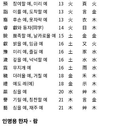
預
참여할 예, 미리 예
13
火
頁
火
詣
이를 예, 도착할 예
13
火
言
金
裔
후손 예, 옷자락 예
13
火
衣
木
睿
叡와 동자(同字)
14
火
目
木
銳
뾰족할 예, 날카로울 예
15
土
金
金
叡
밝을 예, 임금 예
16
土
又
火
豫
미리 예, 즐길 예
16
土
豕
水
濊
깊을 예, 넉넉할 예
16
土
水
水
霓
무지개 예
16
土
雨
水
穢
더러울 예, 거칠 예
18
金
禾
木
禮
예도 례(예)
18
金
示
木
蘂
심을 예
20
水
艸
木
譽
기릴 예, 칭찬할 예
21
木
言
金
藝
심을 예, 재주 예
21
木
艸
木
인명용 한자 - 람