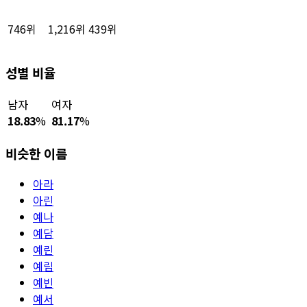
746위
1,216위
439위
성별 비율
남자
여자
18.83
%
81.17
%
비슷한 이름
아라
아린
예나
예담
예린
예림
예빈
예서