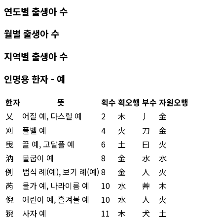
연도별 출생아 수
월별 출생아 수
지역별 출생아 수
인명용 한자 - 예
한자
뜻
획수
획오행
부수
자원오행
乂
어질 예, 다스릴 예
2
木
丿
金
刈
풀벨 예
4
火
刀
金
曳
끌 예, 고달플 예
6
土
曰
火
汭
물굽이 예
8
金
水
水
例
법식 례(예), 보기 례(예)
8
金
人
火
芮
물가 예, 나라이름 예
10
水
艸
木
倪
어린이 예, 흘겨볼 예
10
水
人
火
猊
사자 예
11
木
犬
土