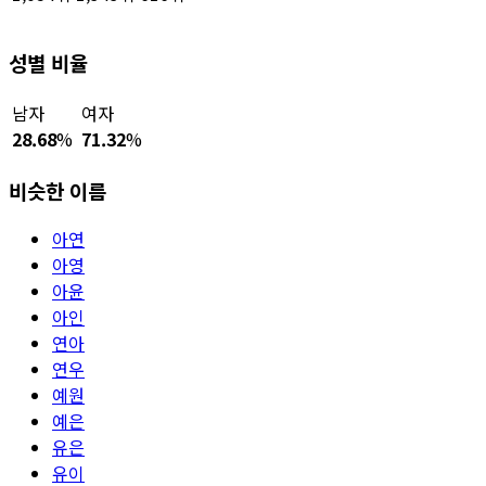
성별 비율
남자
여자
28.68
%
71.32
%
비슷한 이름
아연
아영
아윤
아인
연아
연우
예원
예은
유은
유이