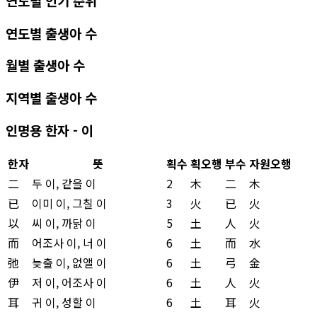
연도별 인기 순위
연도별 출생아 수
월별 출생아 수
지역별 출생아 수
인명용 한자 - 이
한자
뜻
획수
획오행
부수
자원오행
二
두 이, 같을 이
2
木
二
木
已
이미 이, 그칠 이
3
火
已
火
以
씨 이, 까닭 이
5
土
人
火
而
어조사 이, 너 이
6
土
而
水
弛
늦출 이, 없앨 이
6
土
弓
金
伊
저 이, 어조사 이
6
土
人
火
耳
귀 이, 성할 이
6
土
耳
火