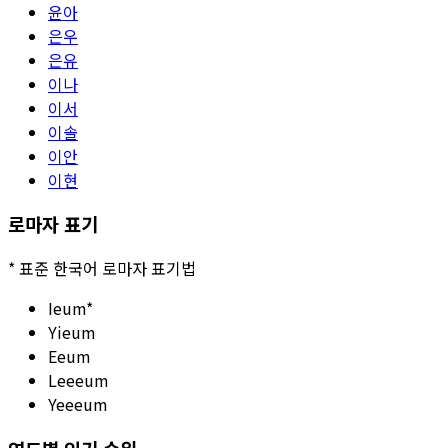
윤아
은우
은유
이나
이서
이솔
이안
이현
로마자 표기
*
표준 한국어 로마자 표기법
Ieum
*
Yieum
Eeum
Leeeum
Yeeeum