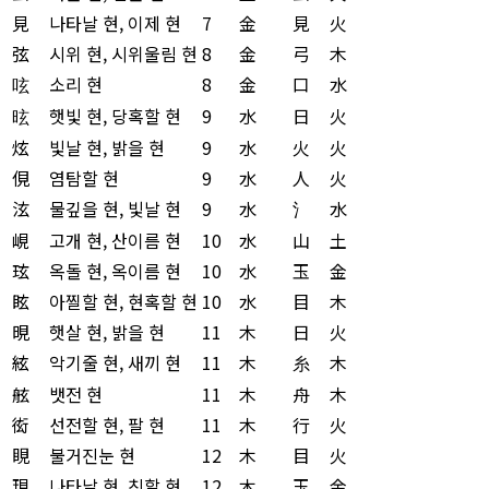
見
나타날 현, 이제 현
7
金
見
火
弦
시위 현, 시위울림 현
8
金
弓
木
呟
소리 현
8
金
口
水
昡
햇빛 현, 당혹할 현
9
水
日
火
炫
빛날 현, 밝을 현
9
水
火
火
俔
염탐할 현
9
水
人
火
泫
물깊을 현, 빛날 현
9
水
氵
水
峴
고개 현, 산이름 현
10
水
山
土
玹
옥돌 현, 옥이름 현
10
水
玉
金
眩
아찔할 현, 현혹할 현
10
水
目
木
晛
햇살 현, 밝을 현
11
木
日
火
絃
악기줄 현, 새끼 현
11
木
糸
木
舷
뱃전 현
11
木
舟
木
衒
선전할 현, 팔 현
11
木
行
火
睍
불거진눈 현
12
木
目
火
現
나타날 현, 친할 현
12
木
玉
金