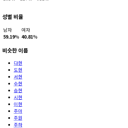
성별 비율
남자
여자
59.19
%
40.81
%
비슷한 이름
다현
도현
서현
수현
승현
시현
이현
주아
주원
주하