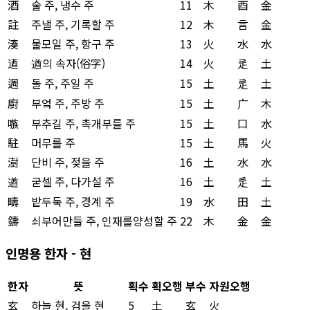
酒
술 주, 냉수 주
11
木
酉
金
註
주낼 주, 기록할 주
12
木
言
金
湊
물모일 주, 항구 주
13
火
水
水
逎
遒의 속자(俗字)
14
火
辵
土
週
돌 주, 주일 주
15
土
辵
土
廚
부엌 주, 주방 주
15
土
广
木
嗾
부추길 주, 촉개부를 주
15
土
口
水
駐
머무를 주
15
土
馬
火
澍
단비 주, 젖을 주
16
土
水
水
遒
굳셀 주, 다가설 주
16
土
辵
土
疇
밭두둑 주, 경계 주
19
水
田
土
鑄
쇠부어만들 주, 인재를양성할 주
22
木
金
金
인명용 한자 - 현
한자
뜻
획수
획오행
부수
자원오행
玄
하늘 현, 검을 현
5
土
玄
火