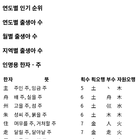
연도별 인기 순위
연도별 출생아 수
월별 출생아 수
지역별 출생아 수
인명용 한자 - 주
한자
뜻
획수
획오행
부수
자원오행
主
주인 주, 임금 주
5
土
丶
木
舟
배 주, 실을 주
6
土
舟
木
州
고을 주, 섬 주
6
土
巛
水
朱
성씨 주, 붉을 주
6
土
木
木
住
머무를 주, 거처할 주
7
金
人
火
走
달릴 주, 달아날 주
7
金
走
火