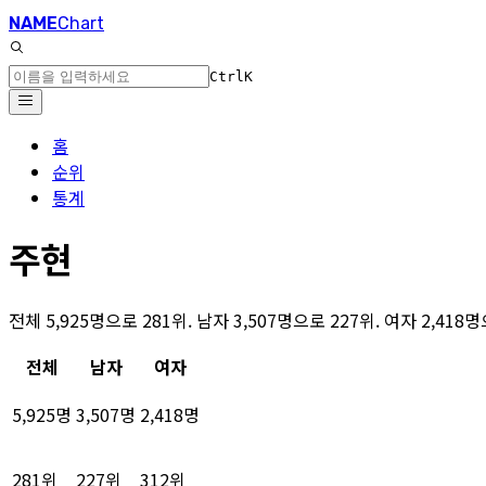
NAME
Chart
Ctrl
K
홈
순위
통계
주현
전체 5,925명으로 281위. 남자 3,507명으로 227위. 여자 2,41
전체
남자
여자
5,925명
3,507명
2,418명
281위
227위
312위