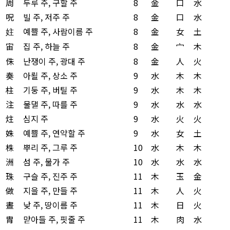
周
두루 주, 구할 주
8
金
口
水
呪
빌 주, 저주 주
8
金
口
水
妵
예쁠 주, 사람이름 주
8
金
女
土
宙
집 주, 하늘 주
8
金
宀
木
侏
난쟁이 주, 광대 주
8
金
人
火
奏
아뢸 주, 상소 주
9
水
木
木
柱
기둥 주, 버틸 주
9
水
木
木
注
물댈 주, 따를 주
9
水
水
水
炷
심지 주
9
水
火
火
姝
예쁠 주, 연약할 주
9
水
女
土
株
뿌리 주, 그루 주
10
水
木
木
洲
섬 주, 물가 주
10
水
水
水
珠
구슬 주, 진주 주
11
木
玉
金
做
지을 주, 만들 주
11
木
人
火
晝
낮 주, 땅이름 주
11
木
日
火
胄
맏아들 주, 핏줄 주
11
木
肉
水