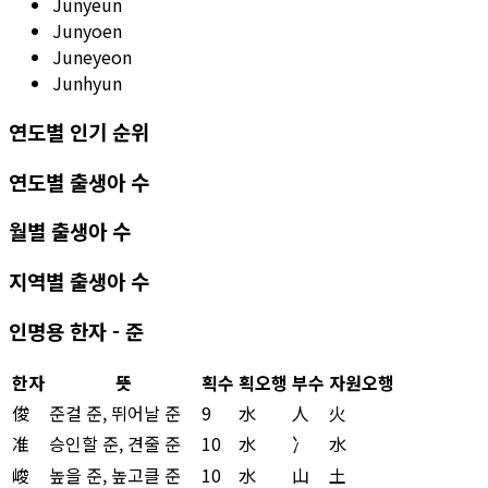
Junyeun
Junyoen
Juneyeon
Junhyun
연도별 인기 순위
연도별 출생아 수
월별 출생아 수
지역별 출생아 수
인명용 한자 - 준
한자
뜻
획수
획오행
부수
자원오행
俊
준걸 준, 뛰어날 준
9
水
人
火
准
승인할 준, 견줄 준
10
水
冫
水
峻
높을 준, 높고클 준
10
水
山
土