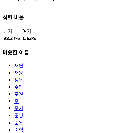
성별 비율
남자
여자
98.37
%
1.63
%
비슷한 이름
재원
재윤
정우
주안
주원
준
준서
준영
준우
준혁