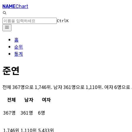
NAME
Chart
Ctrl
K
홈
순위
통계
준연
전체 367명으로 1,746위. 남자 361명으로 1,110위. 여자 6명으
전체
남자
여자
367명
361명
6명
1,746위
1,110위
5,433위