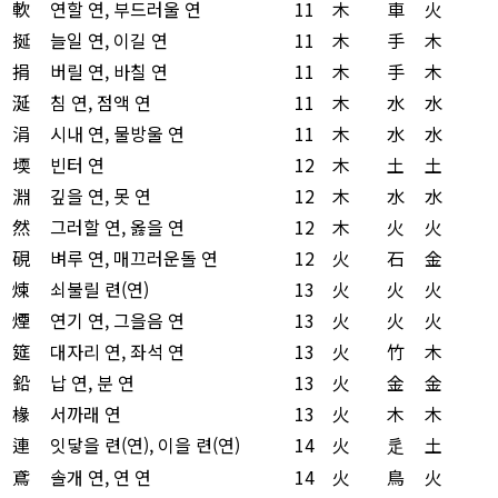
軟
연할 연, 부드러울 연
11
木
車
火
挻
늘일 연, 이길 연
11
木
手
木
捐
버릴 연, 바칠 연
11
木
手
木
涎
침 연, 점액 연
11
木
水
水
涓
시내 연, 물방울 연
11
木
水
水
堧
빈터 연
12
木
土
土
淵
깊을 연, 못 연
12
木
水
水
然
그러할 연, 옳을 연
12
木
火
火
硯
벼루 연, 매끄러운돌 연
12
火
石
金
煉
쇠불릴 련(연)
13
火
火
火
煙
연기 연, 그을음 연
13
火
火
火
筵
대자리 연, 좌석 연
13
火
竹
木
鉛
납 연, 분 연
13
火
金
金
椽
서까래 연
13
火
木
木
連
잇닿을 련(연), 이을 련(연)
14
火
辵
土
鳶
솔개 연, 연 연
14
火
鳥
火