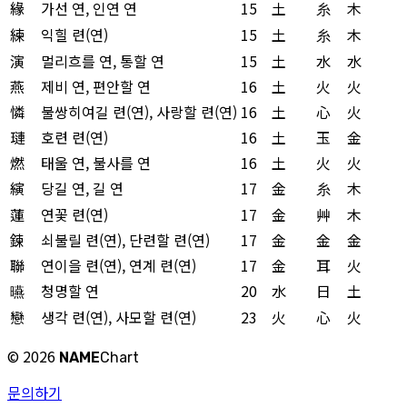
緣
가선 연, 인연 연
15
土
糸
木
練
익힐 련(연)
15
土
糸
木
演
멀리흐를 연, 통할 연
15
土
水
水
燕
제비 연, 편안할 연
16
土
火
火
憐
불쌍히여길 련(연), 사랑할 련(연)
16
土
心
火
璉
호련 련(연)
16
土
玉
金
燃
태울 연, 불사를 연
16
土
火
火
縯
당길 연, 길 연
17
金
糸
木
蓮
연꽃 련(연)
17
金
艸
木
鍊
쇠불릴 련(연), 단련할 련(연)
17
金
金
金
聯
연이을 련(연), 연계 련(연)
17
金
耳
火
曣
청명할 연
20
水
日
土
戀
생각 련(연), 사모할 련(연)
23
火
心
火
©
2026
NAME
Chart
문의하기