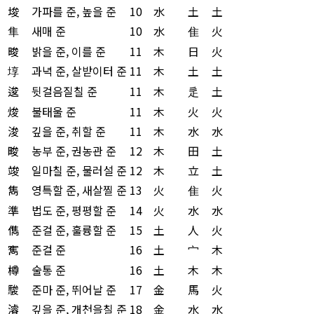
埈
가파를 준, 높을 준
10
水
土
土
隼
새매 준
10
水
隹
火
晙
밝을 준, 이를 준
11
木
日
火
埻
과녁 준, 살받이터 준
11
木
土
土
逡
뒷걸음질칠 준
11
木
辵
土
焌
불태울 준
11
木
火
火
浚
깊을 준, 취할 준
11
木
水
水
畯
농부 준, 권농관 준
12
木
田
土
竣
일마칠 준, 물러설 준
12
木
立
土
雋
영특할 준, 새살찔 준
13
火
隹
火
準
법도 준, 평평할 준
14
火
水
水
儁
준걸 준, 훌륭할 준
15
土
人
火
寯
준걸 준
16
土
宀
木
樽
술통 준
16
土
木
木
駿
준마 준, 뛰어날 준
17
金
馬
火
濬
깊을 준, 개천을칠 준
18
金
水
水