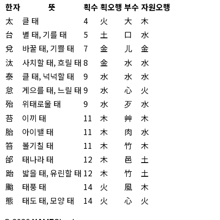
한자
뜻
획수
획오행
부수
자원오행
太
클 태
4
火
大
木
台
별 태, 기를 태
5
土
口
水
兌
바꿀 태, 기쁠 태
7
金
儿
金
汰
사치할 태, 흐릴 태
8
金
水
水
泰
클 태, 넉넉할 태
9
水
水
水
怠
게으를 태, 느릴 태
9
水
心
火
殆
위태로울 태
9
水
歹
水
苔
이끼 태
11
木
艸
木
胎
아이밸 태
11
木
肉
水
笞
볼기칠 태
11
木
竹
木
邰
태나라 태
12
木
邑
土
跆
밟을 태, 유린할 태
12
木
竹
土
颱
태풍 태
14
火
風
木
態
태도 태, 모양 태
14
火
心
火