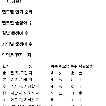
Jeetai
연도별 인기 순위
연도별 출생아 수
월별 출생아 수
지역별 출생아 수
인명용 한자 - 지
한자
뜻
획수
획오행
부수
자원오행
止
말 지, 그칠 지
4
火
止
土
之
갈 지, 이를 지
4
火
丿
土
支
가지 지, 지탱할 지
4
火
支
土
只
다만 지, 어조사 지
5
土
口
水
至
이를 지, 지극할 지
6
土
至
土
旨
맛있을 지, 아름다울 지
6
土
日
火