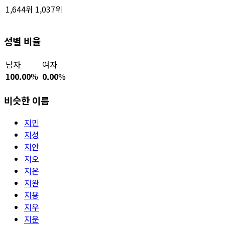
1,644위
1,037위
성별 비율
남자
여자
100.00
%
0.00
%
비슷한 이름
지민
지성
지안
지오
지온
지완
지용
지우
지운