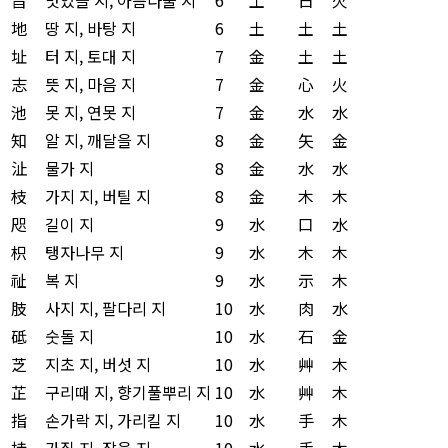
地
땅 지, 바탕 지
6
土
土
土
址
터 지, 토대 지
7
金
土
土
志
뜻 지, 마음 지
7
金
心
火
池
못 지, 연못 지
7
金
水
水
知
알 지, 깨달을 지
8
金
矢
金
沚
물가 지
8
金
水
水
枝
가지 지, 버틸 지
8
金
木
木
咫
길이 지
9
水
口
水
枳
탱자나무 지
9
水
木
木
祉
복 지
9
水
示
木
肢
사지 지, 팔다리 지
10
水
肉
水
砥
숫돌 지
10
水
石
金
芝
지초 지, 버섯 지
10
水
艸
木
芷
구리때 지, 향기풀뿌리 지
10
水
艸
木
指
손가락 지, 가리킬 지
10
水
手
木
持
가질 지, 잡을 지
10
水
手
木