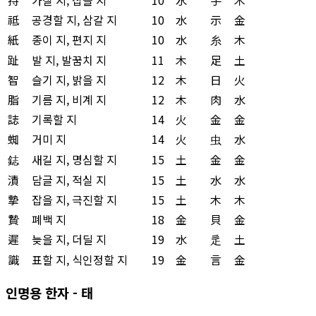
祗
공경할 지, 삼갈 지
10
水
示
金
紙
종이 지, 편지 지
10
水
糸
木
趾
발 지, 발꿈치 지
11
木
足
土
智
슬기 지, 밝을 지
12
木
日
火
脂
기름 지, 비계 지
12
木
肉
水
誌
기록할 지
14
火
金
金
蜘
거미 지
14
火
虫
水
鋕
새길 지, 명심할 지
15
土
金
金
漬
담글 지, 적실 지
15
土
水
水
摯
잡을 지, 극진할 지
15
土
木
木
贄
폐백 지
18
金
貝
金
遲
늦을 지, 더딜 지
19
水
辵
土
識
표할 지, 식인정할 지
19
金
言
金
인명용 한자 - 태