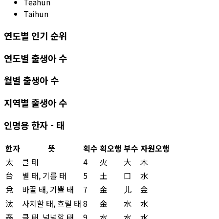
Teahun
Taihun
연도별 인기 순위
연도별 출생아 수
월별 출생아 수
지역별 출생아 수
인명용 한자 - 태
한자
뜻
획수
획오행
부수
자원오행
太
클 태
4
火
大
木
台
별 태, 기를 태
5
土
口
水
兌
바꿀 태, 기쁠 태
7
金
儿
金
汰
사치할 태, 흐릴 태
8
金
水
水
泰
클 태, 넉넉할 태
9
水
水
水