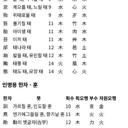
怠
게으를 태, 느릴 태
9
水
心
火
殆
위태로울 태
9
水
歹
水
笞
볼기칠 태
11
木
竹
木
胎
아이밸 태
11
木
肉
水
苔
이끼 태
11
木
艸
木
邰
태나라 태
12
木
邑
土
跆
밟을 태, 유린할 태
12
木
竹
土
颱
태풍 태
14
火
風
木
態
태도 태, 모양 태
14
火
心
火
인명용 한자 - 훈
한자
뜻
획수
획오행
부수
자원오행
訓
가르칠 훈, 인도할 훈
10
水
言
金
焄
연기에그을릴 훈, 향기날 훈
11
木
火
火
勛
勳의 옛글자(古字)
12
木
力
火