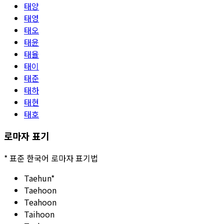
태양
태영
태오
태윤
태율
태이
태준
태하
태현
태호
로마자 표기
*
표준 한국어 로마자 표기법
Taehun
*
Taehoon
Teahoon
Taihoon