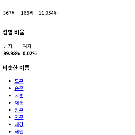
367위
166위
11,954위
성별 비율
남자
여자
99.98
%
0.02
%
비슷한 이름
도훈
승훈
시훈
재훈
정훈
지훈
태경
태민