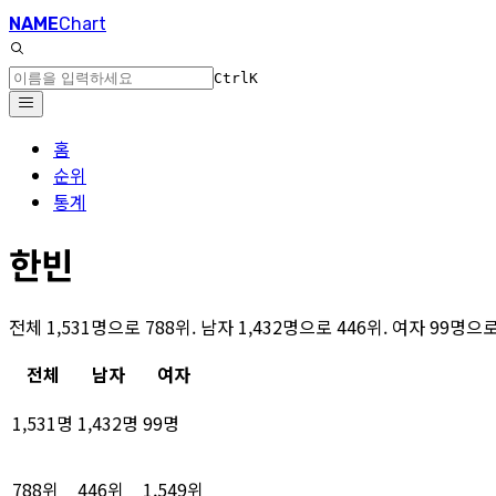
NAME
Chart
Ctrl
K
홈
순위
통계
한빈
전체 1,531명으로 788위. 남자 1,432명으로 446위. 여자 99명으
전체
남자
여자
1,531명
1,432명
99명
788위
446위
1,549위