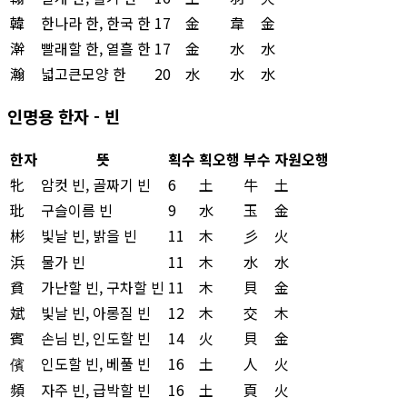
韓
한나라 한, 한국 한
17
金
韋
金
澣
빨래할 한, 열흘 한
17
金
水
水
瀚
넓고큰모양 한
20
水
水
水
인명용 한자 - 빈
한자
뜻
획수
획오행
부수
자원오행
牝
암컷 빈, 골짜기 빈
6
土
牛
土
玭
구슬이름 빈
9
水
玉
金
彬
빛날 빈, 밝을 빈
11
木
彡
火
浜
물가 빈
11
木
水
水
貧
가난할 빈, 구차할 빈
11
木
貝
金
斌
빛날 빈, 아롱질 빈
12
木
交
木
賓
손님 빈, 인도할 빈
14
火
貝
金
儐
인도할 빈, 베풀 빈
16
土
人
火
頻
자주 빈, 급박할 빈
16
土
頁
火