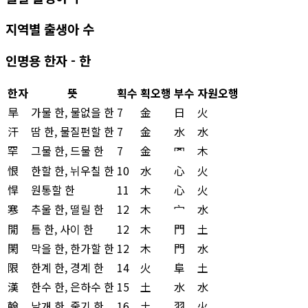
지역별 출생아 수
인명용 한자 - 한
한자
뜻
획수
획오행
부수
자원오행
旱
가물 한, 물없을 한
7
金
日
火
汗
땀 한, 물질펀할 한
7
金
水
水
罕
그물 한, 드물 한
7
金
罓
木
恨
한할 한, 뉘우칠 한
10
水
心
火
悍
원통할 한
11
木
心
火
寒
추울 한, 떨릴 한
12
木
宀
水
閒
틈 한, 사이 한
12
木
門
土
閑
막을 한, 한가할 한
12
木
門
水
限
한계 한, 경계 한
14
火
阜
土
漢
한수 한, 은하수 한
15
土
水
水
翰
날개 한, 줄기 한
16
土
羽
火