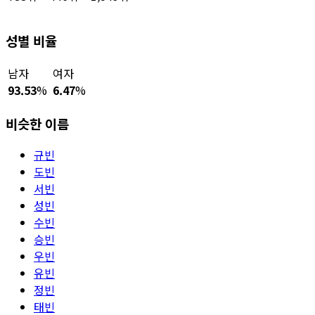
성별 비율
남자
여자
93.53
%
6.47
%
비슷한 이름
규빈
도빈
서빈
성빈
수빈
승빈
우빈
유빈
정빈
태빈