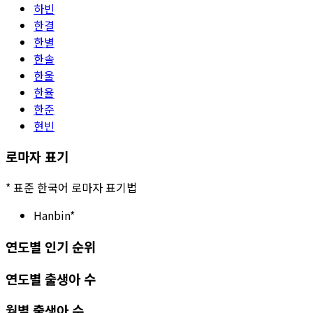
하빈
한결
한별
한솔
한울
한율
한준
현빈
로마자 표기
*
표준 한국어 로마자 표기법
Hanbin
*
연도별 인기 순위
연도별 출생아 수
월별 출생아 수