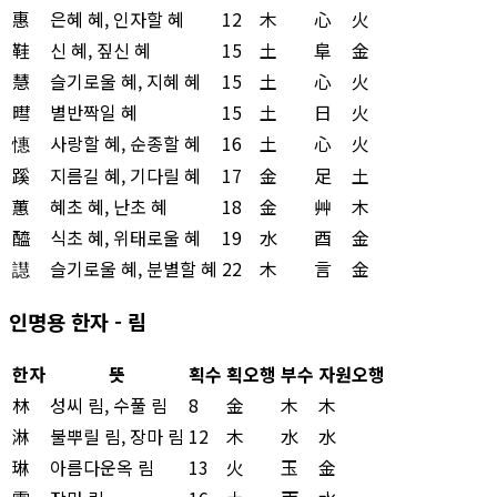
惠
은혜 혜, 인자할 혜
12
木
心
火
鞋
신 혜, 짚신 혜
15
土
阜
金
慧
슬기로울 혜, 지혜 혜
15
土
心
火
暳
별반짝일 혜
15
土
日
火
憓
사랑할 혜, 순종할 혜
16
土
心
火
蹊
지름길 혜, 기다릴 혜
17
金
足
土
蕙
혜초 혜, 난초 혜
18
金
艸
木
醯
식초 혜, 위태로울 혜
19
水
酉
金
譿
슬기로울 혜, 분별할 혜
22
木
言
金
인명용 한자 - 림
한자
뜻
획수
획오행
부수
자원오행
林
성씨 림, 수풀 림
8
金
木
木
淋
불뿌릴 림, 장마 림
12
木
水
水
琳
아름다운옥 림
13
火
玉
金