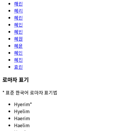
해린
혜리
혜린
혜민
혜빈
혜원
혜윤
혜인
혜진
효린
로마자 표기
*
표준 한국어 로마자 표기법
Hyerim
*
Hyelim
Haerim
Haelim