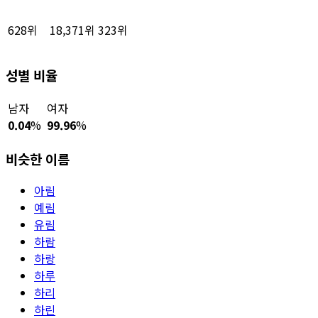
628위
18,371위
323위
성별 비율
남자
여자
0.04
%
99.96
%
비슷한 이름
아림
예림
유림
하람
하랑
하루
하리
하린