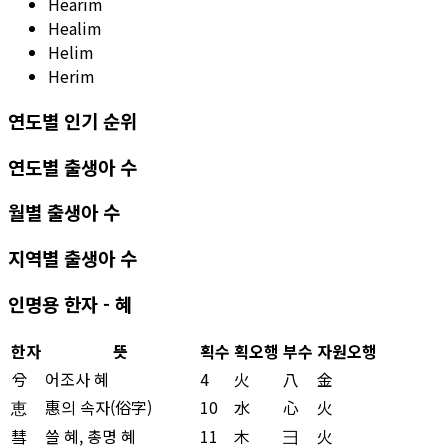
Hearim
Healim
Helim
Herim
연도별 인기 순위
연도별 출생아 수
월별 출생아 수
지역별 출생아 수
인명용 한자 - 혜
한자
뜻
획수
획오행
부수
자원오행
兮
어조사 혜
4
火
八
金
恵
惠의 속자(俗字)
10
水
心
火
彗
쓸 혜, 총명 혜
11
木
彐
火