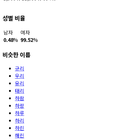
성별 비율
남자
여자
0.48
%
99.52
%
비슷한 이름
규리
우리
유리
태리
하람
하랑
하루
하리
하린
해린