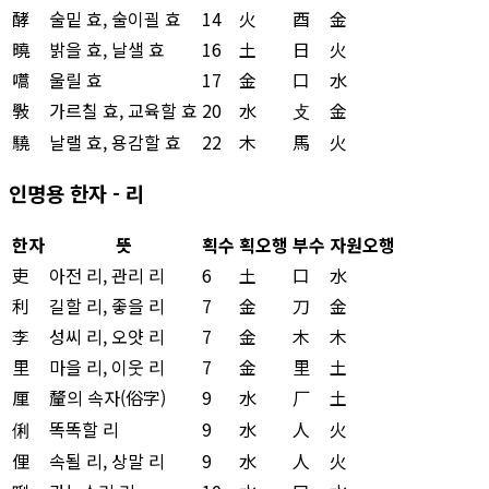
酵
술밑 효, 술이괼 효
14
火
酉
金
曉
밝을 효, 날샐 효
16
土
日
火
嚆
울릴 효
17
金
口
水
斅
가르칠 효, 교육할 효
20
水
攴
金
驍
날랠 효, 용감할 효
22
木
馬
火
인명용 한자 - 리
한자
뜻
획수
획오행
부수
자원오행
吏
아전 리, 관리 리
6
土
口
水
利
길할 리, 좋을 리
7
金
刀
金
李
성씨 리, 오얏 리
7
金
木
木
里
마을 리, 이웃 리
7
金
里
土
厘
釐의 속자(俗字)
9
水
厂
土
俐
똑똑할 리
9
水
人
火
俚
속될 리, 상말 리
9
水
人
火