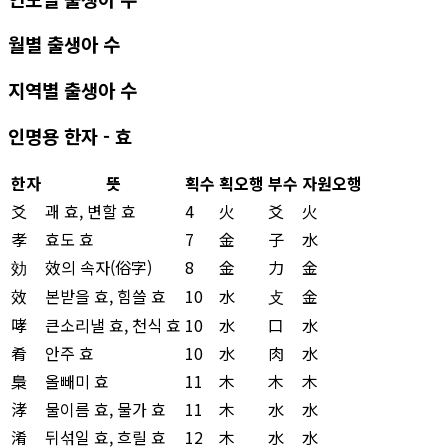
월별 출생아 수
지역별 출생아 수
인명용 한자 - 효
한자
뜻
획수
획오행
부수
자원오행
爻
괘 효, 변할 효
4
火
爻
火
孝
효도 효
7
金
子
水
効
效의 속자(俗字)
8
金
力
金
效
본받을 효, 힘쓸 효
10
水
攴
金
哮
큰소리낼 효, 천식 효
10
水
口
水
肴
안주 효
10
水
肉
水
梟
올빼미 효
11
木
木
木
涍
물이름 효, 물가 효
11
木
水
水
淆
뒤섞일 효, 흐릴 효
12
木
水
水