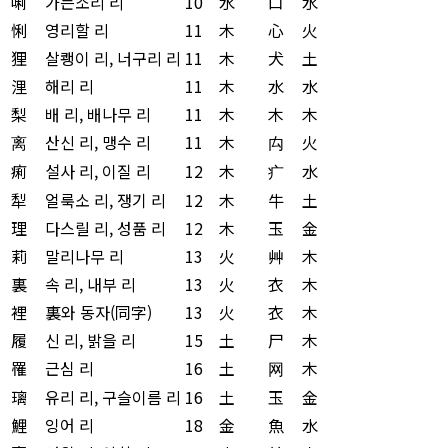
唎
가는소리 리
10
水
口
水
悧
영리할 리
11
木
心
火
狸
살쾡이 리, 너구리 리
11
木
犬
土
浬
해리 리
11
木
水
水
梨
배 리, 배나무 리
11
木
木
木
离
산신 리, 맹수 리
11
木
禸
火
痢
설사 리, 이질 리
12
木
疒
水
犁
얼룩소 리, 쟁기 리
12
木
牛
土
理
다스릴 리, 성품 리
12
木
玉
金
莉
말리나무 리
13
火
艸
木
裏
속 리, 내부 리
13
火
衣
木
裡
裏와 동자(同字)
13
火
衣
木
履
신 리, 밝을 리
15
土
尸
木
罹
근심 리
16
土
网
木
璃
유리 리, 구슬이름 리
16
土
玉
金
鯉
잉어 리
18
金
魚
水