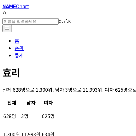
NAME
Chart
Ctrl
K
홈
순위
통계
효리
전체 628명으로 1,300위. 남자 3명으로 11,993위. 여자 625명
전체
남자
여자
628명
3명
625명
1,300위
11,993위
634위