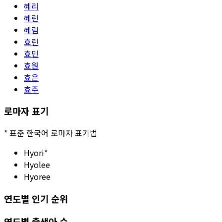
혜리
혜린
혜림
효린
효민
효원
효은
효주
로마자 표기
*
표준 한국어 로마자 표기법
Hyori
*
Hyolee
Hyoree
연도별 인기 순위
연도별 출생아 수