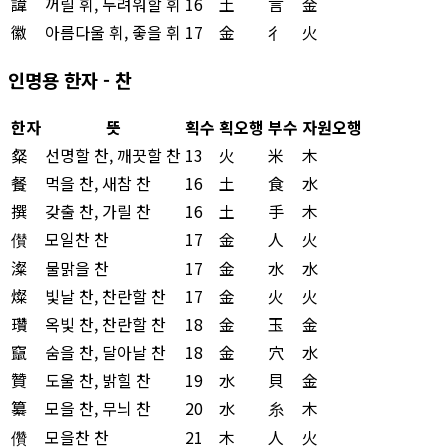
諱
꺼릴 휘, 두려워할 휘
16
土
言
金
徽
아름다울 휘, 좋을 휘
17
金
彳
火
인명용 한자 - 찬
한자
뜻
획수
획오행
부수
자원오행
粲
선명할 찬, 깨끗할 찬
13
火
米
木
餐
먹을 찬, 새참 찬
16
土
食
水
撰
갖출 찬, 가릴 찬
16
土
手
木
儧
모일찬 찬
17
金
人
火
澯
물맑을 찬
17
金
水
水
燦
빛날 찬, 찬란할 찬
17
金
火
火
瓚
옥빛 찬, 찬란할 찬
18
金
玉
金
竄
숨을 찬, 달아날 찬
18
金
穴
水
贊
도울 찬, 밝힐 찬
19
水
貝
金
纂
모을 찬, 무늬 찬
20
水
糸
木
儹
모을찬 찬
21
木
人
火