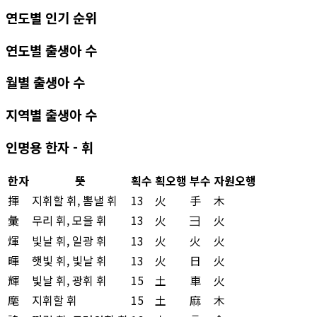
연도별 인기 순위
연도별 출생아 수
월별 출생아 수
지역별 출생아 수
인명용 한자 - 휘
한자
뜻
획수
획오행
부수
자원오행
揮
지휘할 휘, 뽐낼 휘
13
火
手
木
彙
무리 휘, 모을 휘
13
火
彐
火
煇
빛날 휘, 일광 휘
13
火
火
火
暉
햇빛 휘, 빛날 휘
13
火
日
火
輝
빛날 휘, 광휘 휘
15
土
車
火
麾
지휘할 휘
15
土
麻
木