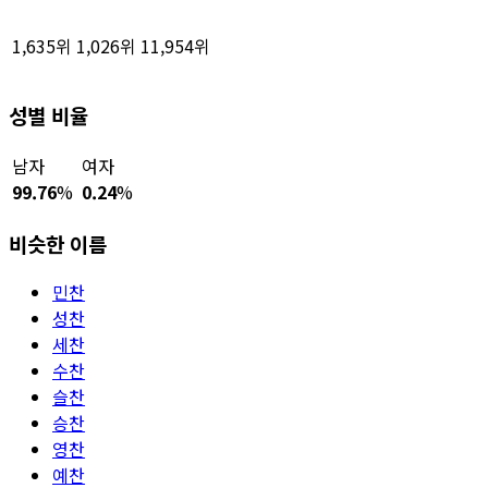
1,635위
1,026위
11,954위
성별 비율
남자
여자
99.76
%
0.24
%
비슷한 이름
민찬
성찬
세찬
수찬
슬찬
승찬
영찬
예찬