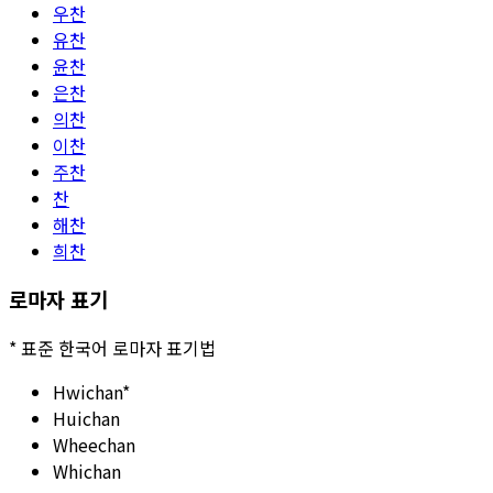
우찬
유찬
윤찬
은찬
의찬
이찬
주찬
찬
해찬
희찬
로마자 표기
*
표준 한국어 로마자 표기법
Hwichan
*
Huichan
Wheechan
Whichan