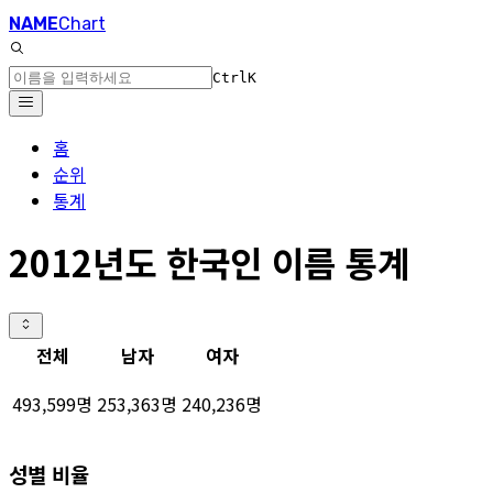
NAME
Chart
Ctrl
K
홈
순위
통계
2012년도 한국인 이름 통계
전체
남자
여자
493,599명
253,363명
240,236명
성별 비율