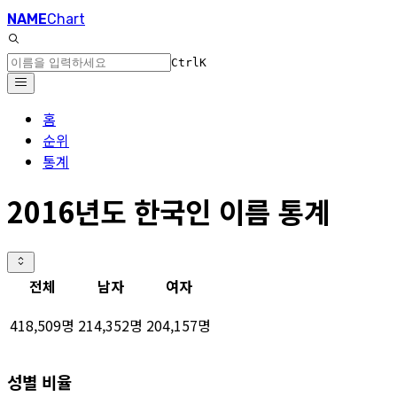
NAME
Chart
Ctrl
K
홈
순위
통계
2016년도 한국인 이름 통계
전체
남자
여자
418,509명
214,352명
204,157명
성별 비율