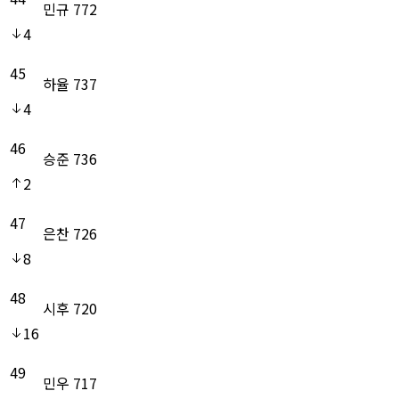
민규
772
4
45
하율
737
4
46
승준
736
2
47
은찬
726
8
48
시후
720
16
49
민우
717