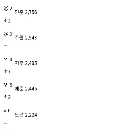
🥈
2
민준
2,756
1
🥉
3
주원
2,543
🏅️
4
지후
2,485
7
🏅️
5
예준
2,445
2
⭐
6
도윤
2,224