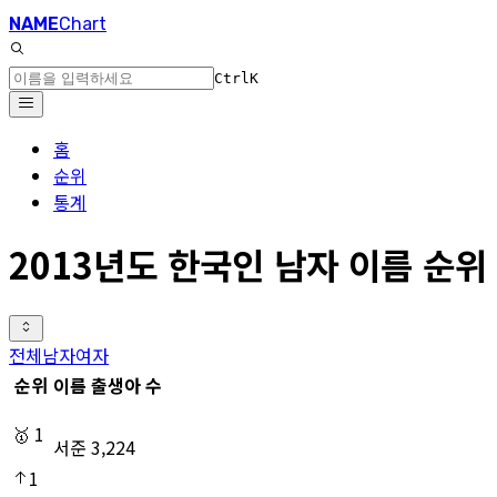
NAME
Chart
Ctrl
K
홈
순위
통계
2013년도 한국인 남자 이름 순위
전체
남자
여자
순위
이름
출생아 수
🥇
1
서준
3,224
1