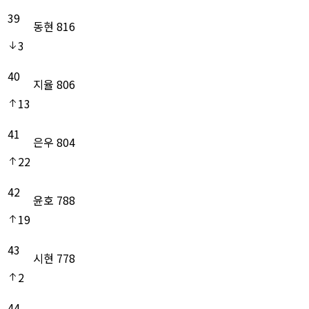
39
동현
816
3
40
지율
806
13
41
은우
804
22
42
윤호
788
19
43
시현
778
2
44