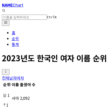
NAME
Chart
Ctrl
K
홈
순위
통계
2023년도 한국인 여자 이름 순위
전체
남자
여자
순위
이름
출생아 수
🥇
1
서아
2,092
1