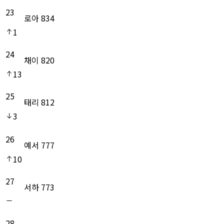
23
로아
834
1
24
채이
820
13
25
태리
812
3
26
예서
777
10
27
서하
773
28