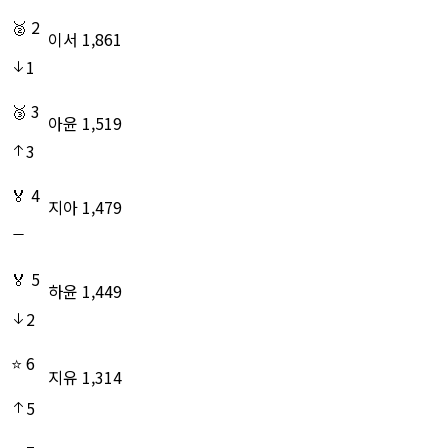
🥈
2
이서
1,861
1
🥉
3
아윤
1,519
3
🏅️
4
지아
1,479
🏅️
5
하윤
1,449
2
⭐
6
지유
1,314
5