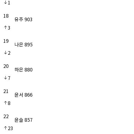
1
18
유주
903
3
19
나은
895
2
20
하은
880
7
21
윤서
866
8
22
윤슬
857
23