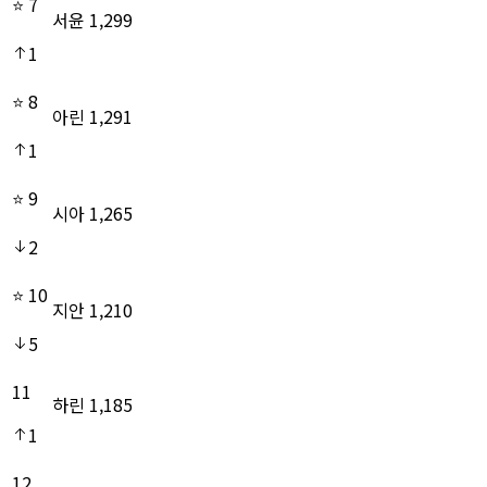
⭐
7
서윤
1,299
1
⭐
8
아린
1,291
1
⭐
9
시아
1,265
2
⭐
10
지안
1,210
5
11
하린
1,185
1
12