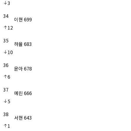
3
34
이현
699
12
35
하율
683
10
36
윤아
678
6
37
예린
666
5
38
서현
643
1